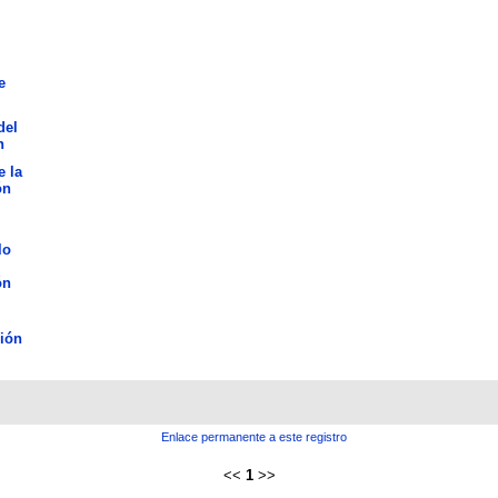
e
del
n
e la
ón
lo
ón
ión
Enlace permanente a este registro
<<
1
>>