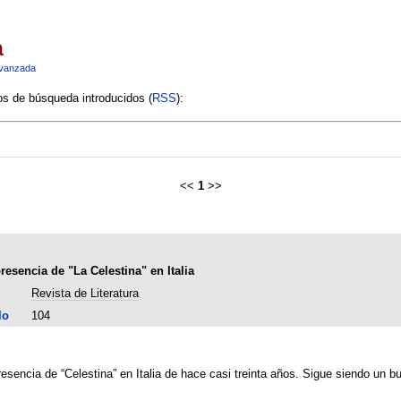
a
vanzada
ios de búsqueda introducidos (
RSS
):
<<
1
>>
resencia de "La Celestina" en Italia
Revista de Literatura
lo
104
presencia de “Celestina” en Italia de hace casi treinta años. Sigue siendo un b