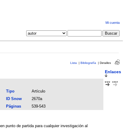
Mi cuenta
Lista
|
Bibliografía
|
Detalles
Enlaces
Tipo
Artículo
ID Snow
2670a
Páginas
539-543
uen punto de partida para cualquier investigación al