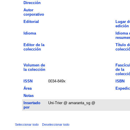
Dirección
Autor
corporativo
Editorial
Lugar d
edición
Idioma
Idioma 
resume
Editor de la
Título d
colección
colecci
Volumen de
Fascícu
la colección
de la
colecci
ISSN
0034-849x
ISBN
Área
Expedic
Notas
Insertado
Uni-Trier @ amaranta_sg @
por
Seleccionar todo
Deseleccionar todo