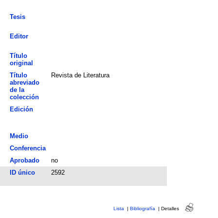
Tesis
Editor
Título
original
Título
Revista de Literatura
abreviado
de la
colección
Edición
Medio
Conferencia
Aprobado
no
ID único
2592
Lista
|
Bibliografía
|
Detalles