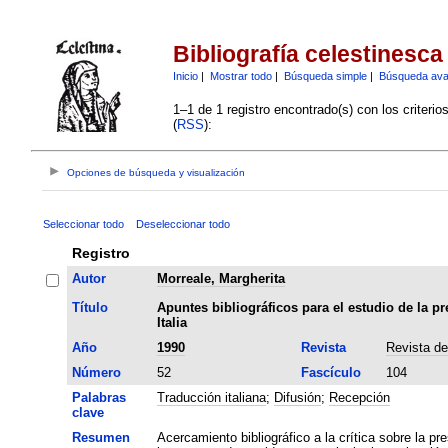
Bibliografía celestinesca
Inicio
|
Mostrar todo
|
Búsqueda simple
|
Búsqueda av
1–1 de 1 registro encontrado(s) con los criteri
(
RSS
):
Opciones de búsqueda y visualización
Seleccionar todo
Deseleccionar todo
Registro
Autor
Morreale, Margherita
Título
Apuntes bibliográficos para el estudio de la pr
Italia
Año
1990
Revista
Revista de
Número
52
Fascículo
104
Palabras
Traducción italiana
;
Difusión
;
Recepción
clave
Resumen
Acercamiento bibliográfico a la crítica sobre la pr