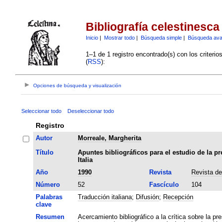
Bibliografía celestinesca
Inicio
|
Mostrar todo
|
Búsqueda simple
|
Búsqueda av
1–1 de 1 registro encontrado(s) con los criteri
(
RSS
):
Opciones de búsqueda y visualización
Seleccionar todo
Deseleccionar todo
Registro
Autor
Morreale, Margherita
Título
Apuntes bibliográficos para el estudio de la pr
Italia
Año
1990
Revista
Revista de
Número
52
Fascículo
104
Palabras
Traducción italiana
;
Difusión
;
Recepción
clave
Resumen
Acercamiento bibliográfico a la crítica sobre la pr