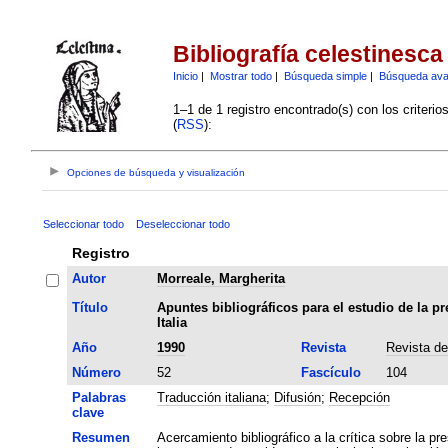
Bibliografía celestinesca
Inicio
|
Mostrar todo
|
Búsqueda simple
|
Búsqueda av
1–1 de 1 registro encontrado(s) con los criteri
(
RSS
):
Opciones de búsqueda y visualización
Seleccionar todo
Deseleccionar todo
Registro
Autor
Morreale, Margherita
Título
Apuntes bibliográficos para el estudio de la pr
Italia
Año
1990
Revista
Revista de
Número
52
Fascículo
104
Palabras
Traducción italiana
;
Difusión
;
Recepción
clave
Resumen
Acercamiento bibliográfico a la crítica sobre la pr