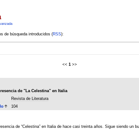
a
vanzada
ios de búsqueda introducidos (
RSS
):
<<
1
>>
resencia de "La Celestina" en Italia
Revista de Literatura
lo
104
presencia de “Celestina” en Italia de hace casi treinta años. Sigue siendo un b