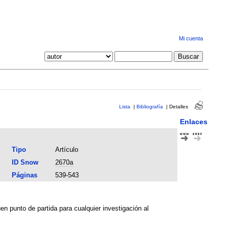
Mi cuenta
Lista
|
Bibliografía
|
Detalles
Enlaces
Tipo
Artículo
ID Snow
2670a
Páginas
539-543
uen punto de partida para cualquier investigación al