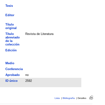
Tesis
Editor
Título
original
Título
Revista de Literatura
abreviado
de la
colección
Edición
Medio
Conferencia
Aprobado
no
ID único
2592
Lista
|
Bibliografía
|
Detalles