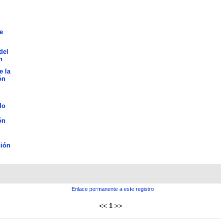
e
del
n
e la
ón
lo
ón
ión
Enlace permanente a este registro
<<
1
>>