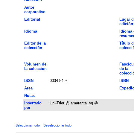
Autor
corporativo
Editorial
Lugar d
edición
Idioma
Idioma 
resume
Editor de la
Título d
colección
colecci
Volumen de
Fascícu
la colección
de la
colecci
ISSN
0034-849x
ISBN
Área
Expedic
Notas
Insertado
Uni-Trier @ amaranta_sg @
por
Seleccionar todo
Deseleccionar todo