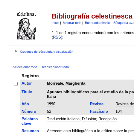
Bibliografía celestinesca
Inicio
|
Mostrar todo
|
Búsqueda simple
|
Búsqueda av
1–1 de 1 registro encontrado(s) con los criteri
(
RSS
):
Opciones de búsqueda y visualización
Seleccionar todo
Deseleccionar todo
Registro
Autor
Morreale, Margherita
Título
Apuntes bibliográficos para el estudio de la pr
Italia
Año
1990
Revista
Revista de
Número
52
Fascículo
104
Palabras
Traducción italiana
;
Difusión
;
Recepción
clave
Resumen
Acercamiento bibliográfico a la crítica sobre la pr