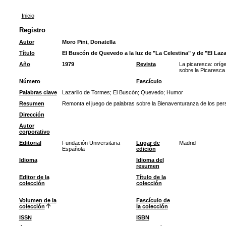
Inicio
Registro
Autor
Moro Pini, Donatella
Título
El Buscón de Quevedo a la luz de "La Celestina" y de "El Lazar
Año
1979
Revista
La picaresca: oríge
sobre la Picaresca
Número
Fascículo
Palabras clave
Lazarillo de Tormes
;
El Buscón
;
Quevedo
;
Humor
Resumen
Remonta el juego de palabras sobre la Bienaventuranza de los perse
Dirección
Autor
corporativo
Editorial
Fundación Universitaria
Lugar de
Madrid
Española
edición
Idioma
Idioma del
resumen
Editor de la
Título de la
colección
colección
Volumen de la
Fascículo de
colección
la colección
ISSN
ISBN