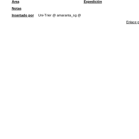
Área
Expedición
Notas
Insertado por
Uni-Trier @ amaranta_sg @
Enlace p