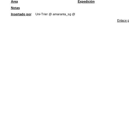
Área
Expedición
Notas
Insertado por
Uni-Trier @ amaranta_sg @
Enlace p