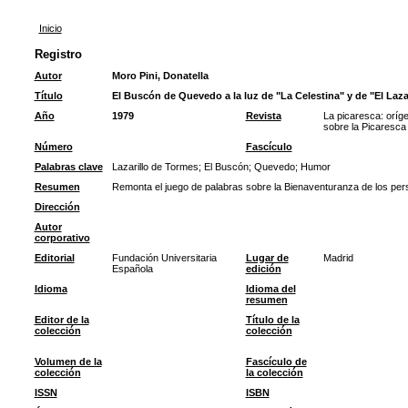
Inicio
Registro
Autor
Moro Pini, Donatella
Título
El Buscón de Quevedo a la luz de "La Celestina" y de "El Lazar
Año
1979
Revista
La picaresca: oríge
sobre la Picaresca
Número
Fascículo
Palabras clave
Lazarillo de Tormes
;
El Buscón
;
Quevedo
;
Humor
Resumen
Remonta el juego de palabras sobre la Bienaventuranza de los perse
Dirección
Autor
corporativo
Editorial
Fundación Universitaria
Lugar de
Madrid
Española
edición
Idioma
Idioma del
resumen
Editor de la
Título de la
colección
colección
Volumen de la
Fascículo de
colección
la colección
ISSN
ISBN