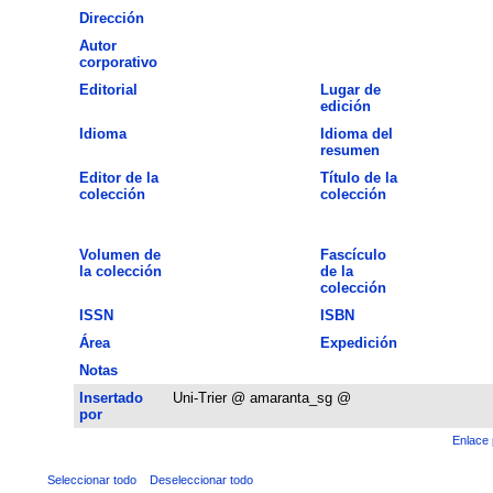
Dirección
Autor
corporativo
Editorial
Lugar de
edición
Idioma
Idioma del
resumen
Editor de la
Título de la
colección
colección
Volumen de
Fascículo
la colección
de la
colección
ISSN
ISBN
Área
Expedición
Notas
Insertado
Uni-Trier @ amaranta_sg @
por
Enlace 
Seleccionar todo
Deseleccionar todo