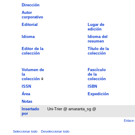
Dirección
Autor
corporativo
Editorial
Lugar de
edición
Idioma
Idioma del
resumen
Editor de la
Título de la
colección
colección
Volumen de
Fascículo
la
de la
colección
colección
ISSN
ISBN
Área
Expedición
Notas
Insertado
Uni-Trier @ amaranta_sg @
por
Enlace 
Seleccionar todo
Deseleccionar todo