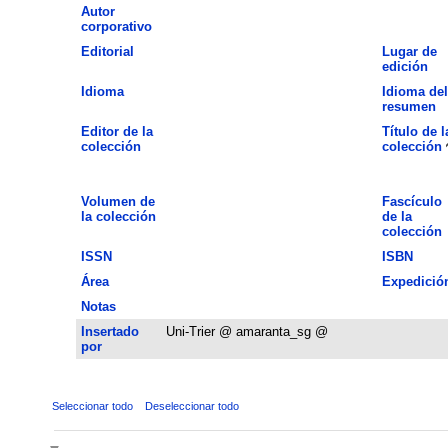
Autor
corporativo
Editorial
Lugar de
edición
Idioma
Idioma del
resumen
Editor de la
Título de l
colección
colección
Volumen de
Fascículo
la colección
de la
colección
ISSN
ISBN
Área
Expedició
Notas
Insertado
Uni-Trier @ amaranta_sg @
por
Seleccionar todo
Deseleccionar todo