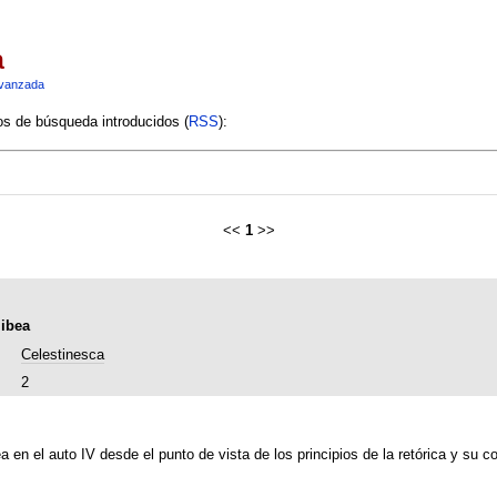
a
vanzada
ios de búsqueda introducidos (
RSS
):
<<
1
>>
libea
Celestinesca
2
ea en el auto IV desde el punto de vista de los principios de la retórica y su 