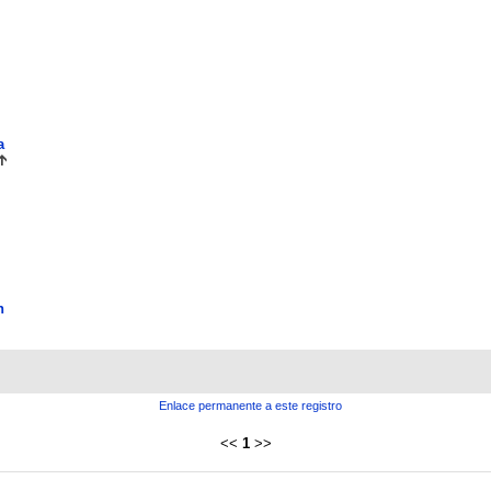
a
n
Enlace permanente a este registro
<<
1
>>