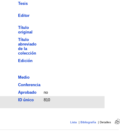
Tesis
Editor
Título
original
Título
abreviado
de la
colección
Edición
Medio
Conferencia
Aprobado
no
ID único
810
Lista
|
Bibliografía
|
Detalles