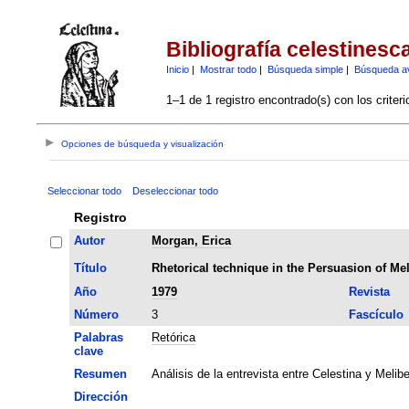
Bibliografía celestinesc
Inicio
|
Mostrar todo
|
Búsqueda simple
|
Búsqueda a
1–1 de 1 registro encontrado(s) con los criter
Opciones de búsqueda y visualización
Seleccionar todo
Deseleccionar todo
Registro
Autor
Morgan, Erica
Título
Rhetorical technique in the Persuasion of Me
Año
1979
Revista
Número
3
Fascículo
Palabras
Retórica
clave
Resumen
Análisis de la entrevista entre Celestina y Melib
Dirección