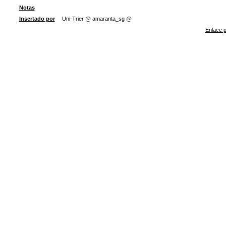
Notas
Insertado por
Uni-Trier @ amaranta_sg @
Enlace p