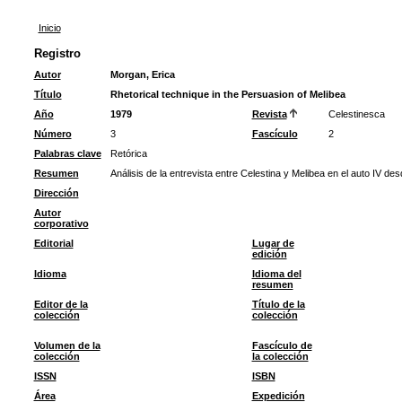
Inicio
Registro
Autor
Morgan, Erica
Título
Rhetorical technique in the Persuasion of Melibea
Año
1979
Revista
Celestinesca
Número
3
Fascículo
2
Palabras clave
Retórica
Resumen
Análisis de la entrevista entre Celestina y Melibea en el auto IV de
Dirección
Autor
corporativo
Editorial
Lugar de
edición
Idioma
Idioma del
resumen
Editor de la
Título de la
colección
colección
Volumen de la
Fascículo de
colección
la colección
ISSN
ISBN
Área
Expedición