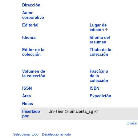
Dirección
Autor
corporativo
Editorial
Lugar de
edición
Idioma
Idioma del
resumen
Editor de la
Título de la
colección
colección
Volumen de
Fascículo
la colección
de la
colección
ISSN
ISBN
Área
Expedición
Notas
Insertado
Uni-Trier @ amaranta_sg @
por
Enlace 
Seleccionar todo
Deseleccionar todo