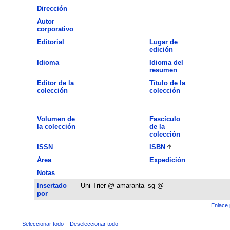
Dirección
Autor
corporativo
Editorial
Lugar de
edición
Idioma
Idioma del
resumen
Editor de la
Título de la
colección
colección
Volumen de
Fascículo
la colección
de la
colección
ISSN
ISBN
Área
Expedición
Notas
Insertado
Uni-Trier @ amaranta_sg @
por
Enlace 
Seleccionar todo
Deseleccionar todo