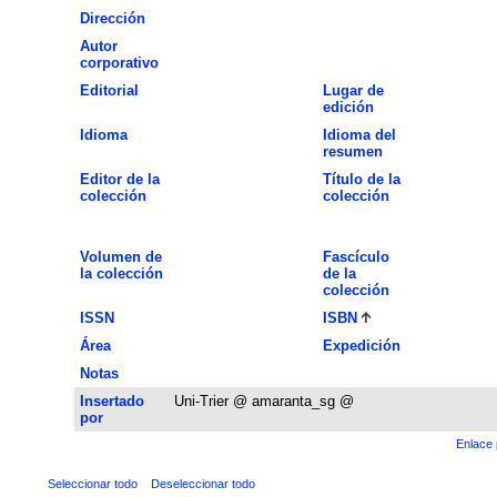
Dirección
Autor
corporativo
Editorial
Lugar de
edición
Idioma
Idioma del
resumen
Editor de la
Título de la
colección
colección
Volumen de
Fascículo
la colección
de la
colección
ISSN
ISBN
Área
Expedición
Notas
Insertado
Uni-Trier @ amaranta_sg @
por
Enlace 
Seleccionar todo
Deseleccionar todo