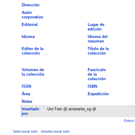
Dirección
Autor
corporativo
Editorial
Lugar de
edición
Idioma
Idioma del
resumen
Editor de la
Título de la
colección
colección
Volumen de
Fascículo
la colección
de la
colección
ISSN
ISBN
Área
Expedición
Notas
Insertado
Uni-Trier @ amaranta_sg @
por
Enlace 
Seleccionar todo
Deseleccionar todo