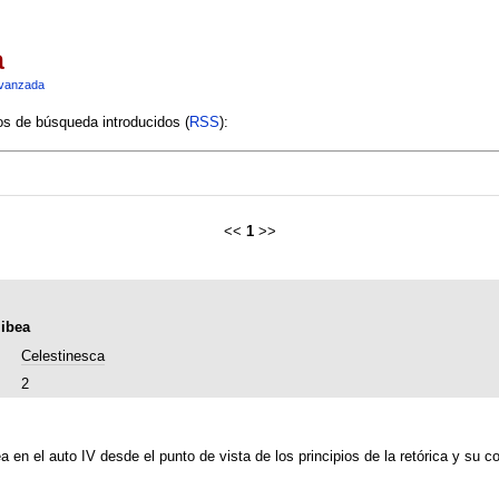
a
vanzada
ios de búsqueda introducidos (
RSS
):
<<
1
>>
libea
Celestinesca
2
ea en el auto IV desde el punto de vista de los principios de la retórica y su 