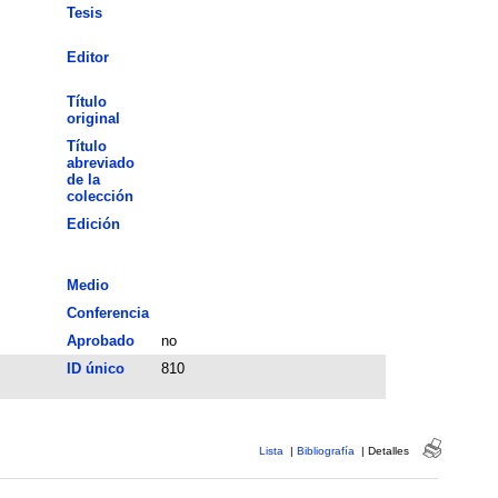
Tesis
Editor
Título
original
Título
abreviado
de la
colección
Edición
Medio
Conferencia
Aprobado
no
ID único
810
Lista
|
Bibliografía
|
Detalles