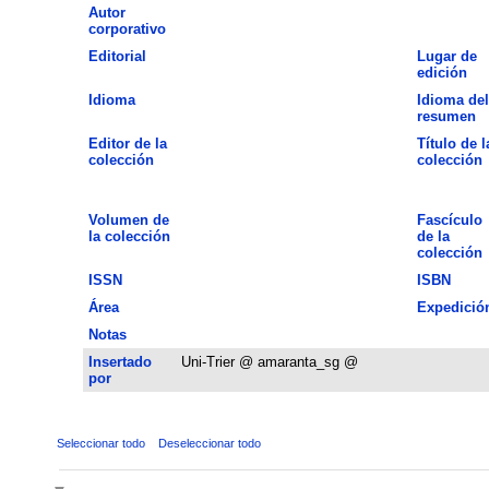
Autor
corporativo
Editorial
Lugar de
edición
Idioma
Idioma del
resumen
Editor de la
Título de l
colección
colección
Volumen de
Fascículo
la colección
de la
colección
ISSN
ISBN
Área
Expedició
Notas
Insertado
Uni-Trier @ amaranta_sg @
por
Seleccionar todo
Deseleccionar todo