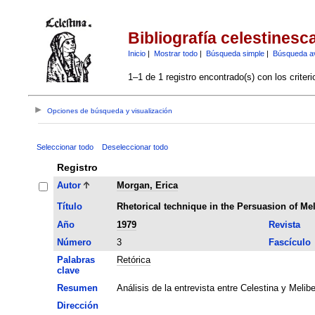
Bibliografía celestinesc
Inicio
|
Mostrar todo
|
Búsqueda simple
|
Búsqueda a
1–1 de 1 registro encontrado(s) con los criter
Opciones de búsqueda y visualización
Seleccionar todo
Deseleccionar todo
Registro
Autor
Morgan, Erica
Título
Rhetorical technique in the Persuasion of Me
Año
1979
Revista
Número
3
Fascículo
Palabras
Retórica
clave
Resumen
Análisis de la entrevista entre Celestina y Melib
Dirección