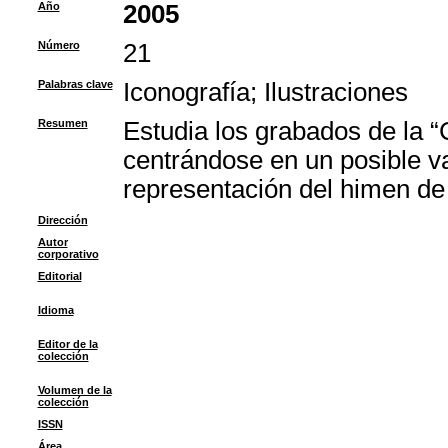
Año
2005
Número
21
Palabras clave
Iconografía
;
Ilustraciones
Resumen
Estudia los grabados de la 
centrándose en un posible v
representación del himen de
Dirección
Autor
corporativo
Editorial
Idioma
Editor de la
colección
Volumen de la
colección
ISSN
Área