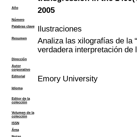
Año
2005
Número
Palabras clave
Ilustraciones
Resumen
Analiza las xilografías de l
verdadera interpretación de 
Dirección
Autor
corporativo
Editorial
Emory University
Idioma
Editor de la
colección
Volumen de la
colección
ISSN
Área
Notas