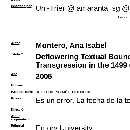
Insertado por
Uni-Trier @ amaranta_sg @
Enlace p
Autor
Montero, Ana Isabel
Título
Deflowering Textual Bounda
Transgression in the 1499 
Año
2005
Número
Palabras clave
Ilustraciones
;
Xilografías
;
Interpretación
Resumen
Es un error. La fecha de la t
Dirección
Autor
corporativo
Editorial
Emory University