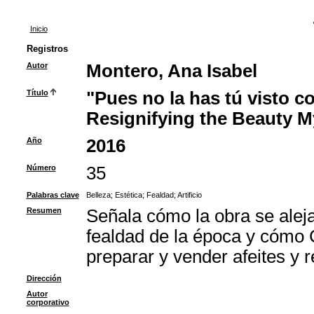
Inicio
Registros
Autor
Montero, Ana Isabel
Título
"Pues no la has tú visto c
Resignifying the Beauty My
Año
2016
Número
35
Palabras clave
Belleza
;
Estética
;
Fealdad
;
Artificio
Resumen
Señala cómo la obra se aleja
fealdad de la época y cómo Ce
preparar y vender afeites y
Dirección
Autor
corporativo