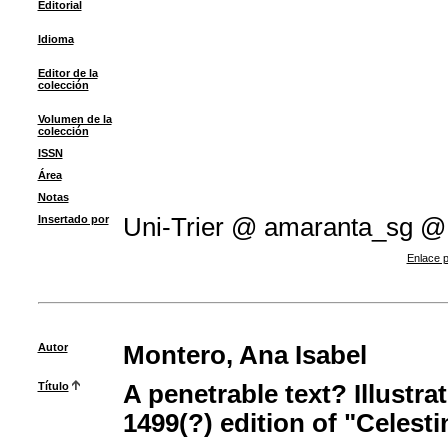
Editorial
Idioma
Editor de la
colección
Volumen de la
colección
ISSN
Área
Notas
Insertado por
Uni-Trier @ amaranta_sg @
Enlace p
Autor
Montero, Ana Isabel
Título
A penetrable text? Illustra
1499(?) edition of "Celesti