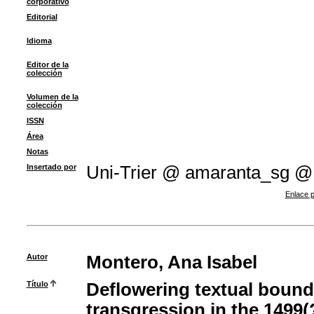
corporativo
Editorial
Idioma
Editor de la
colección
Volumen de la
colección
ISSN
Área
Notas
Insertado por
Uni-Trier @ amaranta_sg @
Enlace p
Autor
Montero, Ana Isabel
Título
Deflowering textual bounda
transgression in the 1499(?