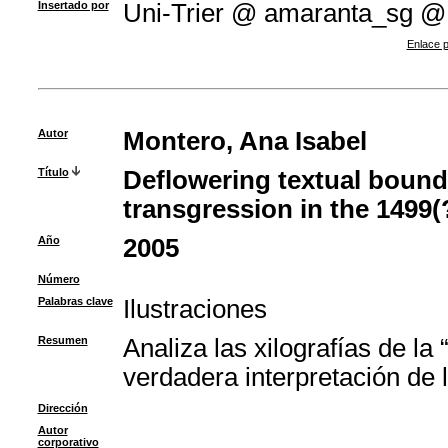
Insertado por
Uni-Trier @ amaranta_sg @
Enlace p
Autor
Montero, Ana Isabel
Título
Deflowering textual bounda
transgression in the 1499(?
Año
2005
Número
Palabras clave
Ilustraciones
Resumen
Analiza las xilografías de l
verdadera interpretación de 
Dirección
Autor
corporativo