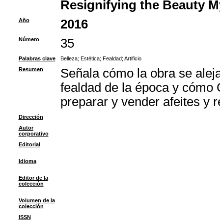
Resignifying the Beauty My
Año
2016
Número
35
Palabras clave
Belleza
;
Estética
;
Fealdad
;
Artificio
Resumen
Señala cómo la obra se aleja
fealdad de la época y cómo Ce
preparar y vender afeites y
Dirección
Autor
corporativo
Editorial
Idioma
Editor de la
colección
Volumen de la
colección
ISSN