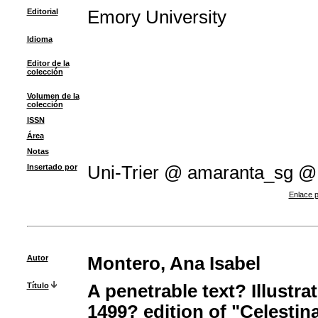
Editorial
Emory University
Idioma
Editor de la
colección
Volumen de la
colección
ISSN
Área
Notas
Insertado por
Uni-Trier @ amaranta_sg @
Enlace p
Autor
Montero, Ana Isabel
Título
A penetrable text? Illustra
1499? edition of "Celestin