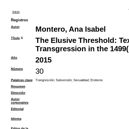
Inicio
Registros
Autor
Montero, Ana Isabel
Título
The Elusive Threshold: Te
Transgression in the 1499(
Año
2015
Número
30
Palabras clave
Trangresción
;
Subversión
;
Sexualidad
;
Erotismo
Resumen
Dirección
Autor
corporativo
Editorial
Idioma
Editor de la