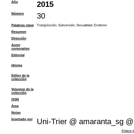
Año
2015
Número
30
Palabras clave
Trangresción
;
Subversión
;
Sexualidad
;
Erotismo
Resumen
Dirección
Autor
corporativo
Editorial
Idioma
Editor de la
colección
Volumen de la
colección
ISSN
Área
Notas
Insertado por
Uni-Trier @ amaranta_sg @
Enlace p