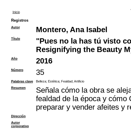
Inicio
Registros
Autor
Montero, Ana Isabel
Título
"Pues no la has tú visto c
Resignifying the Beauty My
Año
2016
Número
35
Palabras clave
Belleza
;
Estética
;
Fealdad
;
Artificio
Resumen
Señala cómo la obra se aleja
fealdad de la época y cómo Ce
preparar y vender afeites y
Dirección
Autor
corporativo