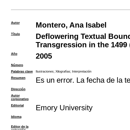
Autor
Montero, Ana Isabel
Título
Deflowering Textual Bounda
Transgression in the 1499 
Año
2005
Número
Palabras clave
Ilustraciones
;
Xilografías
;
Interpretación
Resumen
Es un error. La fecha de la t
Dirección
Autor
corporativo
Editorial
Emory University
Idioma
Editor de la