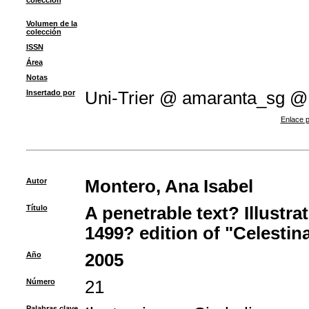
colección
Volumen de la
colección
ISSN
Área
Notas
Insertado por
Uni-Trier @ amaranta_sg @
Enlace p
Autor
Montero, Ana Isabel
Título
A penetrable text? Illustra
1499? edition of "Celestin
Año
2005
Número
21
Palabras clave