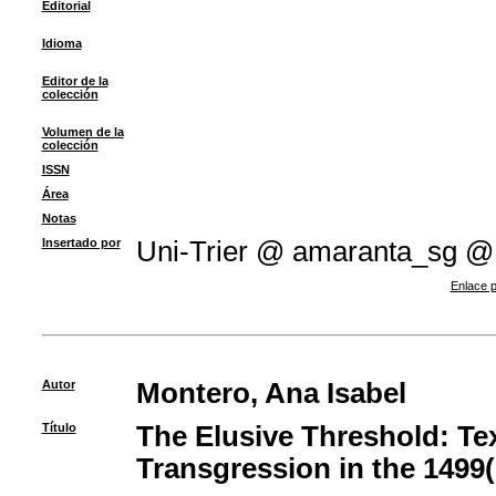
Editorial
Idioma
Editor de la
colección
Volumen de la
colección
ISSN
Área
Notas
Insertado por
Uni-Trier @ amaranta_sg @
Enlace p
Autor
Montero, Ana Isabel
Título
The Elusive Threshold: Te
Transgression in the 1499(