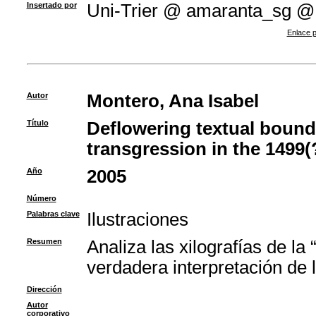
Insertado por
Uni-Trier @ amaranta_sg @
Enlace p
Autor
Montero, Ana Isabel
Título
Deflowering textual bounda
transgression in the 1499(?
Año
2005
Número
Palabras clave
Ilustraciones
Resumen
Analiza las xilografías de l
verdadera interpretación de 
Dirección
Autor
corporativo