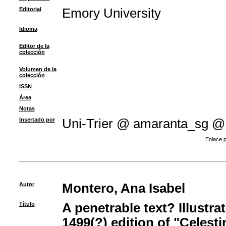
Editorial
Emory University
Idioma
Editor de la
colección
Volumen de la
colección
ISSN
Área
Notas
Insertado por
Uni-Trier @ amaranta_sg @
Enlace p
Autor
Montero, Ana Isabel
Título
A penetrable text? Illustra
1499(?) edition of "Celesti