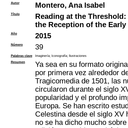
Autor
Montero, Ana Isabel
Título
Reading at the Threshold: T
the Reception of the Early
Año
2015
Número
39
Palabras clave
Imaginería
;
Iconografía
;
Ilustraciones
Resumen
Ya sea en su formato origina
por primera vez alrededor de
Tragicomedia de 1501, las n
circularon durante el siglo 
popularidad y el profundo imp
Europa. Se han escrito estud
Celestina desde el siglo XV
no se ha dicho mucho sobre l