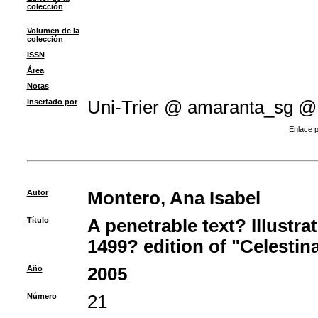
colección
Volumen de la
colección
ISSN
Área
Notas
Insertado por
Uni-Trier @ amaranta_sg @
Enlace p
Autor
Montero, Ana Isabel
Título
A penetrable text? Illustra
1499? edition of "Celestin
Año
2005
Número
21