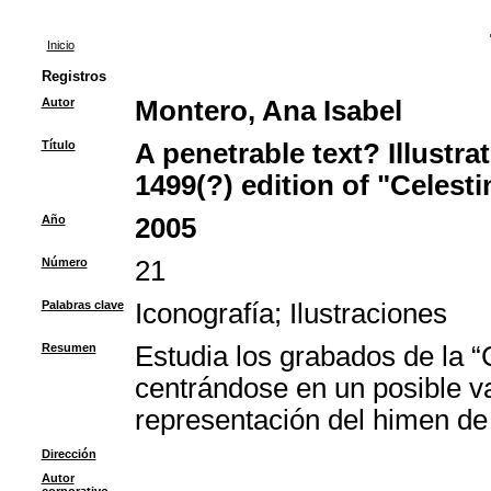
Inicio
Registros
Autor
Montero, Ana Isabel
Título
A penetrable text? Illustra
1499(?) edition of "Celesti
Año
2005
Número
21
Palabras clave
Iconografía
;
Ilustraciones
Resumen
Estudia los grabados de la 
centrándose en un posible v
representación del himen de
Dirección
Autor