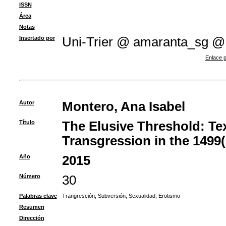
ISSN
Área
Notas
Insertado por
Uni-Trier @ amaranta_sg @
Enlace p
Autor
Montero, Ana Isabel
Título
The Elusive Threshold: Te
Transgression in the 1499(
Año
2015
Número
30
Palabras clave
Trangresción
;
Subversión
;
Sexualidad
;
Erotismo
Resumen
Dirección