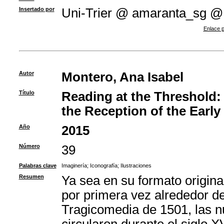
Insertado por
Uni-Trier @ amaranta_sg @
Enlace p
Autor
Montero, Ana Isabel
Título
Reading at the Threshold: T
the Reception of the Early
Año
2015
Número
39
Palabras clave
Imaginería
;
Iconografía
;
Ilustraciones
Resumen
Ya sea en su formato origina
por primera vez alrededor de
Tragicomedia de 1501, las n