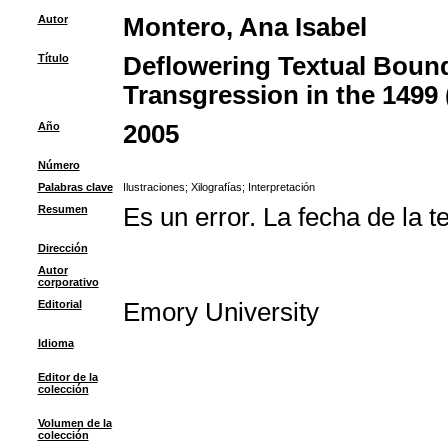
Autor
Montero, Ana Isabel
Título
Deflowering Textual Bounda
Transgression in the 1499 
Año
2005
Número
Palabras clave
Ilustraciones
;
Xilografías
;
Interpretación
Resumen
Es un error. La fecha de la t
Dirección
Autor
corporativo
Editorial
Emory University
Idioma
Editor de la
colección
Volumen de la
colección