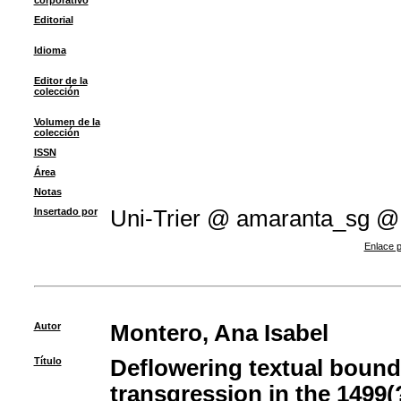
corporativo
Editorial
Idioma
Editor de la
colección
Volumen de la
colección
ISSN
Área
Notas
Insertado por
Uni-Trier @ amaranta_sg @
Enlace p
Autor
Montero, Ana Isabel
Título
Deflowering textual bounda
transgression in the 1499(?