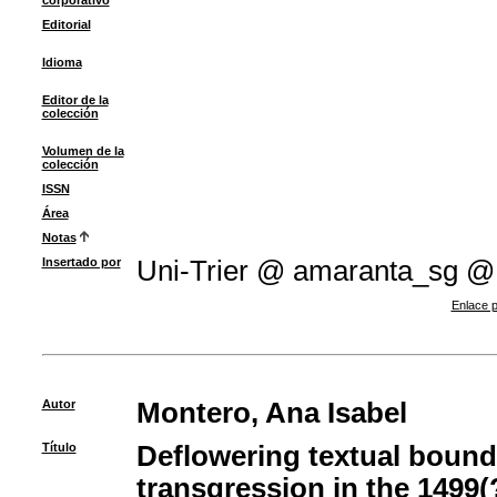
corporativo
Editorial
Idioma
Editor de la
colección
Volumen de la
colección
ISSN
Área
Notas
Insertado por
Uni-Trier @ amaranta_sg @
Enlace p
Autor
Montero, Ana Isabel
Título
Deflowering textual bounda
transgression in the 1499(?