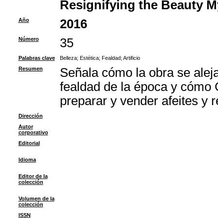
Resignifying the Beauty My
Año
2016
Número
35
Palabras clave
Belleza
;
Estética
;
Fealdad
;
Artificio
Resumen
Señala cómo la obra se aleja
fealdad de la época y cómo Ce
preparar y vender afeites y
Dirección
Autor
corporativo
Editorial
Idioma
Editor de la
colección
Volumen de la
colección
ISSN