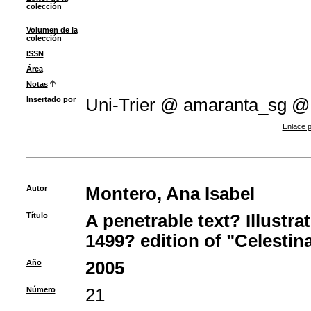
colección
Volumen de la
colección
ISSN
Área
Notas
Insertado por
Uni-Trier @ amaranta_sg @
Enlace p
Autor
Montero, Ana Isabel
Título
A penetrable text? Illustra
1499? edition of "Celestin
Año
2005
Número
21