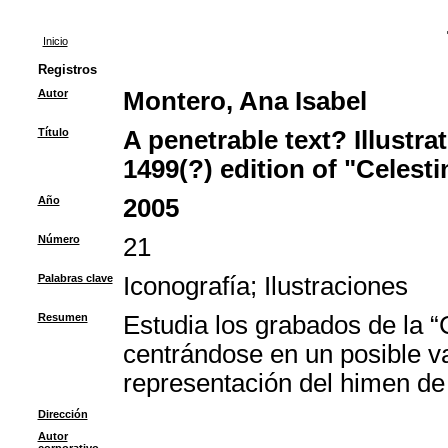
Inicio
Registros
Autor
Montero, Ana Isabel
Título
A penetrable text? Illustra
1499(?) edition of "Celesti
Año
2005
Número
21
Palabras clave
Iconografía
;
Ilustraciones
Resumen
Estudia los grabados de la 
centrándose en un posible v
representación del himen de
Dirección
Autor