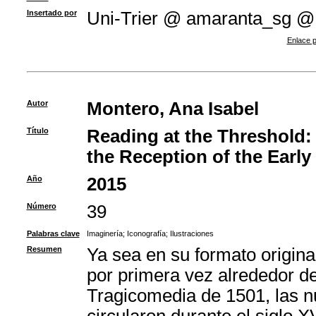
Insertado por
Uni-Trier @ amaranta_sg @
Enlace p
Autor
Montero, Ana Isabel
Título
Reading at the Threshold: T
the Reception of the Early
Año
2015
Número
39
Palabras clave
Imaginería
;
Iconografía
;
Ilustraciones
Resumen
Ya sea en su formato origina
por primera vez alrededor de
Tragicomedia de 1501, las n