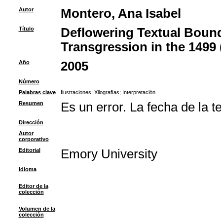
Autor
Montero, Ana Isabel
Título
Deflowering Textual Bounda
Transgression in the 1499 
Año
2005
Número
Palabras clave
Ilustraciones
;
Xilografías
;
Interpretación
Resumen
Es un error. La fecha de la t
Dirección
Autor
corporativo
Editorial
Emory University
Idioma
Editor de la
colección
Volumen de la
colección