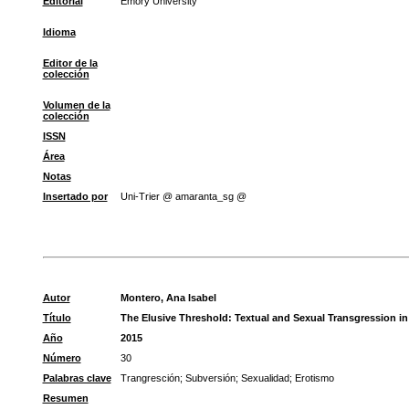
Editorial
Emory University
Idioma
Editor de la
colección
Volumen de la
colección
ISSN
Área
Notas
Insertado por
Uni-Trier @ amaranta_sg @
Autor
Montero, Ana Isabel
Título
The Elusive Threshold: Textual and Sexual Transgression in 
Año
2015
Número
30
Palabras clave
Trangresción
;
Subversión
;
Sexualidad
;
Erotismo
Resumen