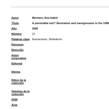
Autor
Montero, Ana Isabel
Título
A penetrable text? Illustration and transgression in the 1499
Año
2005
Número
21
Palabras clave
Ilustraciones
;
Simbolismo
Resumen
Dirección
Autor
corporativo
Editorial
Idioma
Editor de la
colección
Volumen de la
colección
ISSN
Área