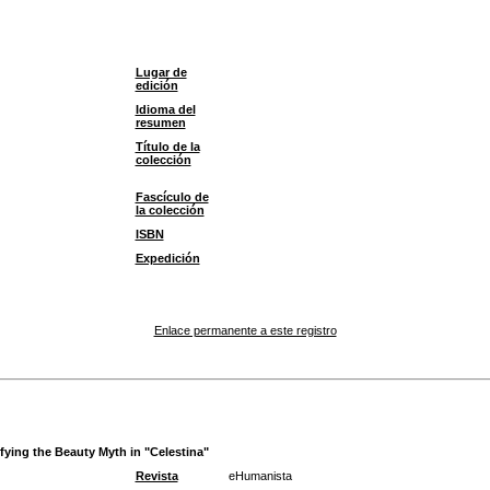
Lugar de
edición
Idioma del
resumen
Título de la
colección
Fascículo de
la colección
ISBN
Expedición
Enlace permanente a este registro
fying the Beauty Myth in "Celestina"
Revista
eHumanista