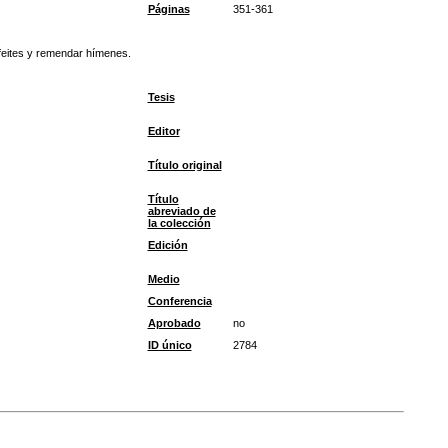
Páginas
351-361
afeites y remendar hímenes.
Tesis
Editor
Título original
Título
abreviado de
la colección
Edición
Medio
Conferencia
Aprobado
no
ID único
2784