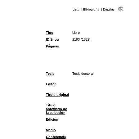
Lista
|
Bibliografía
|
Detalles
Tipo
Libro
ID Snow
2193 (1822)
Páginas
Tesis
Tesis doctoral
Editor
Título original
Título
abreviado de
la colección
Edición
Medio
Conferencia