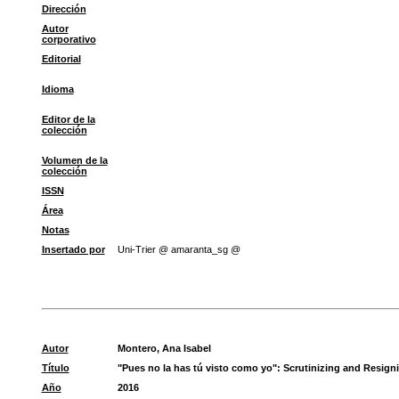
Dirección
Autor
corporativo
Editorial
Idioma
Editor de la
colección
Volumen de la
colección
ISSN
Área
Notas
Insertado por
Uni-Trier @ amaranta_sg @
Autor
Montero, Ana Isabel
Título
"Pues no la has tú visto como yo": Scrutinizing and Resigni
Año
2016