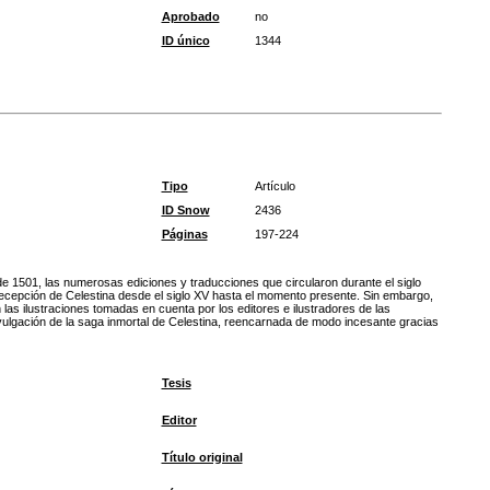
Aprobado
no
ID único
1344
Tipo
Artículo
ID Snow
2436
Páginas
197-224
e 1501, las numerosas ediciones y traducciones que circularon durante el siglo
a recepción de Celestina desde el siglo XV hasta el momento presente. Sin embargo,
las ilustraciones tomadas en cuenta por los editores e ilustradores de las
 divulgación de la saga inmortal de Celestina, reencarnada de modo incesante gracias
Tesis
Editor
Título original