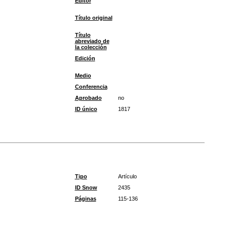
Editor
Título original
Título
abreviado de
la colección
Edición
Medio
Conferencia
Aprobado
no
ID único
1817
Tipo
Artículo
ID Snow
2435
Páginas
115-136