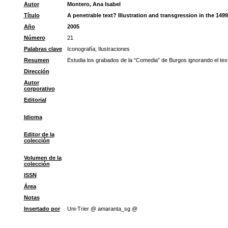
Autor
Montero, Ana Isabel
Título
A penetrable text? Illustration and transgression in the 1499
Año
2005
Número
21
Palabras clave
Iconografía
;
Ilustraciones
Resumen
Estudia los grabados de la “Comedia” de Burgos ignorando el tex
Dirección
Autor
corporativo
Editorial
Idioma
Editor de la
colección
Volumen de la
colección
ISSN
Área
Notas
Insertado por
Uni-Trier @ amaranta_sg @