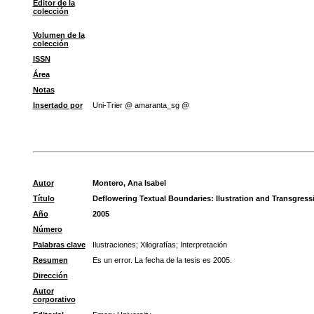
Editor de la
colección
Volumen de la
colección
ISSN
Área
Notas
Insertado por
Uni-Trier @ amaranta_sg @
Autor
Montero, Ana Isabel
Título
Deflowering Textual Boundaries: Ilustration and Transgressio
Año
2005
Número
Palabras clave
Ilustraciones
;
Xilografías
;
Interpretación
Resumen
Es un error. La fecha de la tesis es 2005.
Dirección
Autor
corporativo