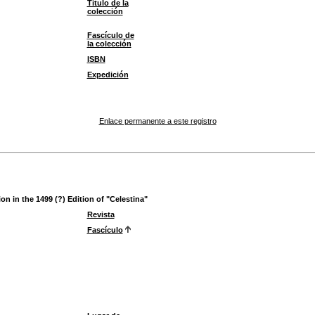
Título de la
colección
Fascículo de
la colección
ISBN
Expedición
Enlace permanente a este registro
n in the 1499 (?) Edition of "Celestina"
Revista
Fascículo