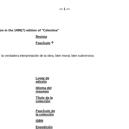
<<
1
>>
on in the 1499(?) edition of "Celestina"
Revista
Fascículo
 la verdadera interpretación de la obra, bien moral, bien subversiva.
Lugar de
edición
Idioma del
resumen
Título de la
colección
Fascículo de
la colección
ISBN
Expedición