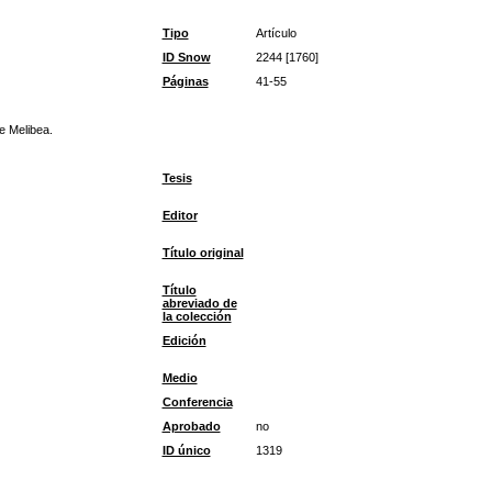
Tipo
Artículo
ID Snow
2244 [1760]
Páginas
41-55
e Melibea.
Tesis
Editor
Título original
Título
abreviado de
la colección
Edición
Medio
Conferencia
Aprobado
no
ID único
1319