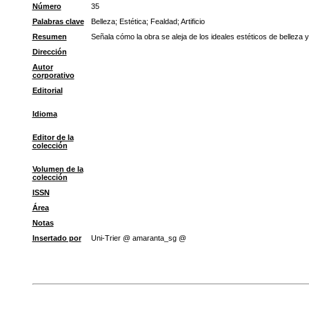
Número
35
Palabras clave
Belleza
;
Estética
;
Fealdad
;
Artificio
Resumen
Señala cómo la obra se aleja de los ideales estéticos de belleza 
Dirección
Autor
corporativo
Editorial
Idioma
Editor de la
colección
Volumen de la
colección
ISSN
Área
Notas
Insertado por
Uni-Trier @ amaranta_sg @