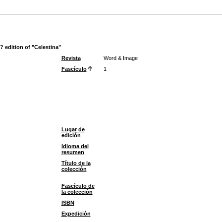
? edition of "Celestina"
Revista
Word & Image
Fascículo
1
Lugar de
edición
Idioma del
resumen
Título de la
colección
Fascículo de
la colección
ISBN
Expedición