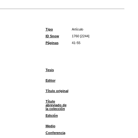
Tipo
Artículo
ID Snow
1760 [2244]
Páginas
41-55
Tesis
Editor
Título original
Título
abreviado de
la colección
Edición
Medio
Conferencia