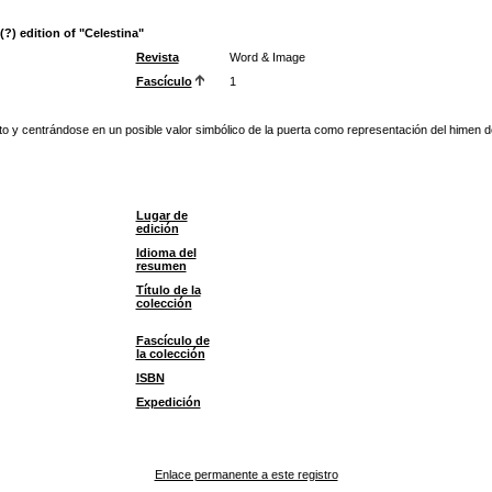
(?) edition of "Celestina"
Revista
Word & Image
Fascículo
1
to y centrándose en un posible valor simbólico de la puerta como representación del himen d
Lugar de
edición
Idioma del
resumen
Título de la
colección
Fascículo de
la colección
ISBN
Expedición
Enlace permanente a este registro