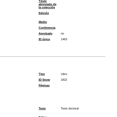
Título
abreviado de
la colección
Edición
Medio
Conferencia
Aprobado
no
ID único
1463
Tipo
Libro
ID Snow
1822
Páginas
Tesis
Tesis doctoral