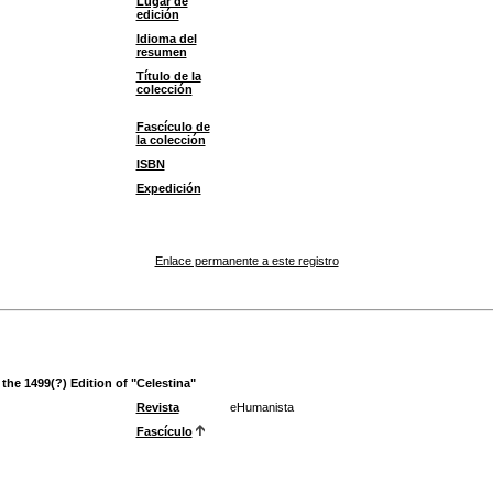
Lugar de
edición
Idioma del
resumen
Título de la
colección
Fascículo de
la colección
ISBN
Expedición
Enlace permanente a este registro
the 1499(?) Edition of "Celestina"
Revista
eHumanista
Fascículo