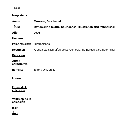
Inicio
Registros
Autor
Montero, Ana Isabel
Título
Deflowering textual boundaries: Illustration and transgressi
Año
2005
Número
Palabras clave
Ilustraciones
Resumen
Analiza las xilografías de la “Comedia” de Burgos para determinar
Dirección
Autor
corporativo
Editorial
Emory University
Idioma
Editor de la
colección
Volumen de la
colección
ISSN
Área