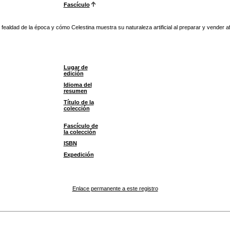
Fascículo
y fealdad de la época y cómo Celestina muestra su naturaleza artificial al preparar y vender 
Lugar de
edición
Idioma del
resumen
Título de la
colección
Fascículo de
la colección
ISBN
Expedición
Enlace permanente a este registro