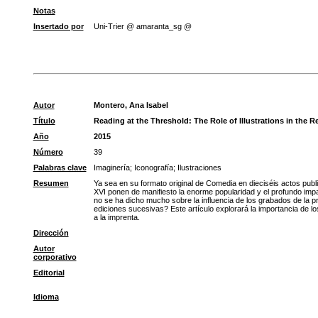
Notas
Insertado por
Uni-Trier @ amaranta_sg @
Autor
Montero, Ana Isabel
Título
Reading at the Threshold: The Role of Illustrations in the Re
Año
2015
Número
39
Palabras clave
Imaginería
;
Iconografía
;
Ilustraciones
Resumen
Ya sea en su formato original de Comedia en dieciséis actos publ
XVI ponen de manifiesto la enorme popularidad y el profundo impa
no se ha dicho mucho sobre la influencia de los grabados de la pr
ediciones sucesivas? Este artículo explorará la importancia de lo
a la imprenta.
Dirección
Autor
corporativo
Editorial
Idioma