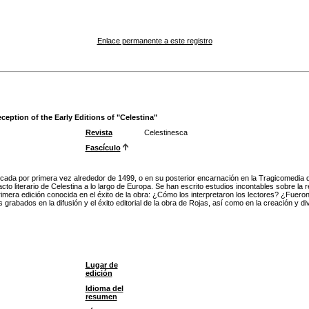
Enlace permanente a este registro
ception of the Early Editions of "Celestina"
Revista
Celestinesca
Fascículo
icada por primera vez alrededor de 1499, o en su posterior encarnación en la Tragicomedia d
cto literario de Celestina a lo largo de Europa. Se han escrito estudios incontables sobre l
imera edición conocida en el éxito de la obra: ¿Cómo los interpretaron los lectores? ¿Fueron 
s grabados en la difusión y el éxito editorial de la obra de Rojas, así como en la creación y
Lugar de
edición
Idioma del
resumen