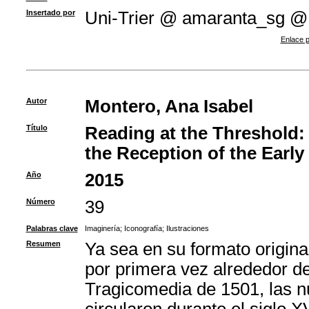
Insertado por
Uni-Trier @ amaranta_sg @
Enlace p
Autor
Montero, Ana Isabel
Título
Reading at the Threshold: T
the Reception of the Early
Año
2015
Número
39
Palabras clave
Imaginería
;
Iconografía
;
Ilustraciones
Resumen
Ya sea en su formato origina
por primera vez alrededor de
Tragicomedia de 1501, las n