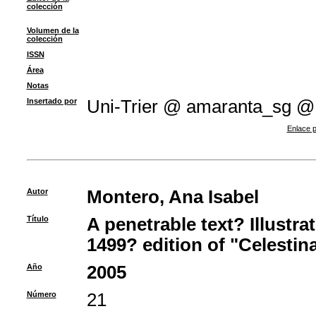
colección
Volumen de la
colección
ISSN
Área
Notas
Insertado por
Uni-Trier @ amaranta_sg @
Enlace p
Autor
Montero, Ana Isabel
Título
A penetrable text? Illustra
1499? edition of "Celestin
Año
2005
Número
21