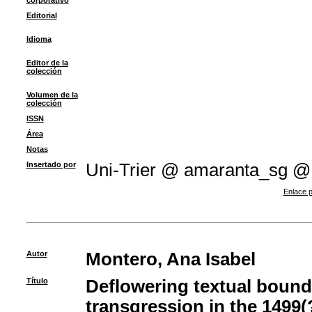
corporativo
Editorial
Idioma
Editor de la
colección
Volumen de la
colección
ISSN
Área
Notas
Insertado por
Uni-Trier @ amaranta_sg @
Enlace p
Autor
Montero, Ana Isabel
Título
Deflowering textual bounda
transgression in the 1499(?