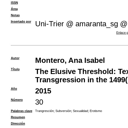
ISSN
Área
Notas
Insertado por
Uni-Trier @ amaranta_sg @
Enlace p
Autor
Montero, Ana Isabel
Título
The Elusive Threshold: Te
Transgression in the 1499(
Año
2015
Número
30
Palabras clave
Trangresción
;
Subversión
;
Sexualidad
;
Erotismo
Resumen
Dirección