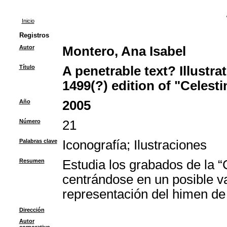
Inicio
Registros
Autor
Montero, Ana Isabel
Título
A penetrable text? Illustra
1499(?) edition of "Celesti
Año
2005
Número
21
Palabras clave
Iconografía
;
Ilustraciones
Resumen
Estudia los grabados de la 
centrándose en un posible v
representación del himen de
Dirección
Autor