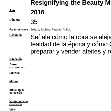
Resignifying the Beauty My
Año
2016
Número
35
Palabras clave
Belleza
;
Estética
;
Fealdad
;
Artificio
Resumen
Señala cómo la obra se aleja
fealdad de la época y cómo Ce
preparar y vender afeites y
Dirección
Autor
corporativo
Editorial
Idioma
Editor de la
colección
Volumen de la
colección
ISSN