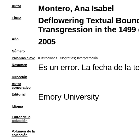
Autor
Montero, Ana Isabel
Título
Deflowering Textual Bounda
Transgression in the 1499 
Año
2005
Número
Palabras clave
Ilustraciones
;
Xilografías
;
Interpretación
Resumen
Es un error. La fecha de la t
Dirección
Autor
corporativo
Editorial
Emory University
Idioma
Editor de la
colección
Volumen de la
colección