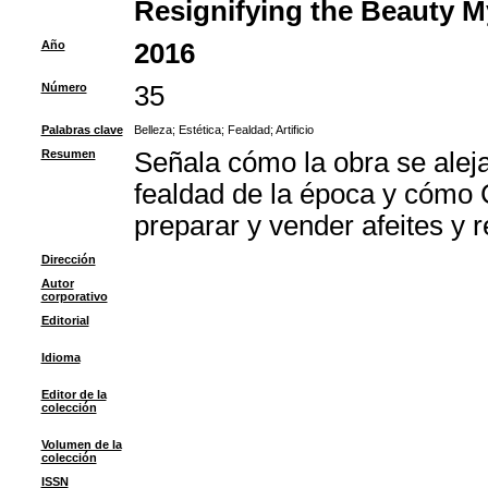
Resignifying the Beauty My
Año
2016
Número
35
Palabras clave
Belleza
;
Estética
;
Fealdad
;
Artificio
Resumen
Señala cómo la obra se aleja
fealdad de la época y cómo Ce
preparar y vender afeites y
Dirección
Autor
corporativo
Editorial
Idioma
Editor de la
colección
Volumen de la
colección
ISSN