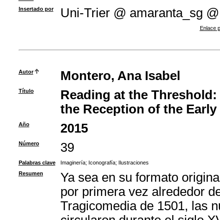
Insertado por
Uni-Trier @ amaranta_sg @
Enlace p
Autor
Montero, Ana Isabel
Título
Reading at the Threshold: T
the Reception of the Early
Año
2015
Número
39
Palabras clave
Imaginería
;
Iconografía
;
Ilustraciones
Resumen
Ya sea en su formato origina
por primera vez alrededor de
Tragicomedia de 1501, las n