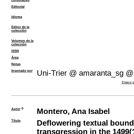
corporativo
Editorial
Idioma
Editor de la
colección
Volumen de la
colección
ISSN
Área
Notas
Insertado por
Uni-Trier @ amaranta_sg @
Enlace p
Autor
Montero, Ana Isabel
Título
Deflowering textual bounda
transgression in the 1499(?