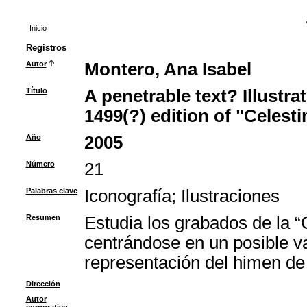
Inicio
Registros
Autor
Montero, Ana Isabel
Título
A penetrable text? Illustra
1499(?) edition of "Celesti
Año
2005
Número
21
Palabras clave
Iconografía
;
Ilustraciones
Resumen
Estudia los grabados de la 
centrándose en un posible v
representación del himen de
Dirección
Autor