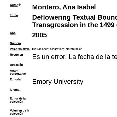
Autor
Montero, Ana Isabel
Título
Deflowering Textual Bounda
Transgression in the 1499 
Año
2005
Número
Palabras clave
Ilustraciones
;
Xilografías
;
Interpretación
Resumen
Es un error. La fecha de la t
Dirección
Autor
corporativo
Editorial
Emory University
Idioma
Editor de la
colección
Volumen de la
colección