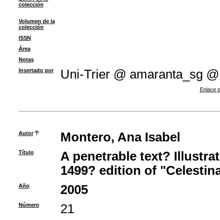
colección
Volumen de la
colección
ISSN
Área
Notas
Insertado por
Uni-Trier @ amaranta_sg @
Enlace p
Autor
Montero, Ana Isabel
Título
A penetrable text? Illustra
1499? edition of "Celestin
Año
2005
Número
21