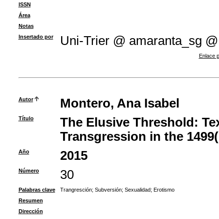
ISSN
Área
Notas
Insertado por
Uni-Trier @ amaranta_sg @
Enlace p
Autor
Montero, Ana Isabel
Título
The Elusive Threshold: Te
Transgression in the 1499(
Año
2015
Número
30
Palabras clave
Trangresción
;
Subversión
;
Sexualidad
;
Erotismo
Resumen
Dirección