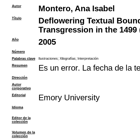
Autor
Montero, Ana Isabel
Título
Deflowering Textual Bounda
Transgression in the 1499 
Año
2005
Número
Palabras clave
Ilustraciones
;
Xilografías
;
Interpretación
Resumen
Es un error. La fecha de la t
Dirección
Autor
corporativo
Editorial
Emory University
Idioma
Editor de la
colección
Volumen de la
colección