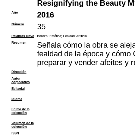
Resignifying the Beauty My
Año
2016
Número
35
Palabras clave
Belleza
;
Estética
;
Fealdad
;
Artificio
Resumen
Señala cómo la obra se aleja
fealdad de la época y cómo Ce
preparar y vender afeites y
Dirección
Autor
corporativo
Editorial
Idioma
Editor de la
colección
Volumen de la
colección
ISSN