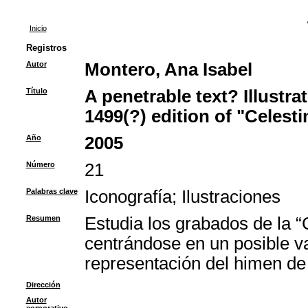
Inicio
Registros
Autor
Montero, Ana Isabel
Título
A penetrable text? Illustra
1499(?) edition of "Celesti
Año
2005
Número
21
Palabras clave
Iconografía
;
Ilustraciones
Resumen
Estudia los grabados de la 
centrándose en un posible v
representación del himen de
Dirección
Autor