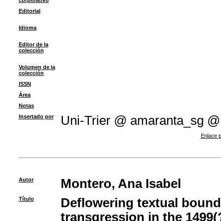
corporativo
Editorial
Idioma
Editor de la
colección
Volumen de la
colección
ISSN
Área
Notas
Insertado por
Uni-Trier @ amaranta_sg @
Enlace p
Autor
Montero, Ana Isabel
Título
Deflowering textual bounda
transgression in the 1499(?