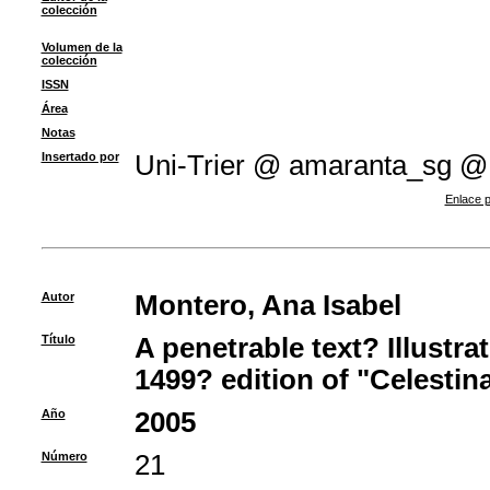
colección
Volumen de la
colección
ISSN
Área
Notas
Insertado por
Uni-Trier @ amaranta_sg @
Enlace p
Autor
Montero, Ana Isabel
Título
A penetrable text? Illustra
1499? edition of "Celestin
Año
2005
Número
21