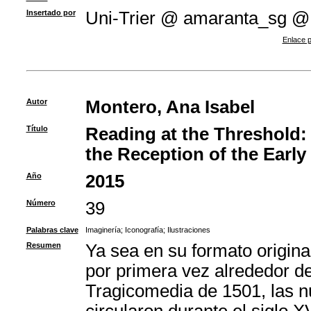
Insertado por
Uni-Trier @ amaranta_sg @
Enlace p
Autor
Montero, Ana Isabel
Título
Reading at the Threshold: T
the Reception of the Early
Año
2015
Número
39
Palabras clave
Imaginería
;
Iconografía
;
Ilustraciones
Resumen
Ya sea en su formato origina
por primera vez alrededor de
Tragicomedia de 1501, las n