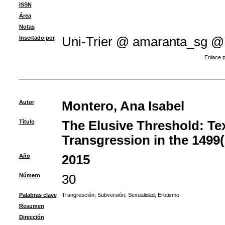
ISSN
Área
Notas
Insertado por
Uni-Trier @ amaranta_sg @
Enlace p
Autor
Montero, Ana Isabel
Título
The Elusive Threshold: Te
Transgression in the 1499(
Año
2015
Número
30
Palabras clave
Trangresción
;
Subversión
;
Sexualidad
;
Erotismo
Resumen
Dirección