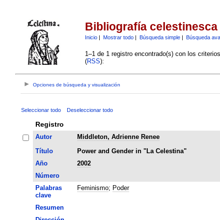
Bibliografía celestinesca
Inicio
|
Mostrar todo
|
Búsqueda simple
|
Búsqueda av
1–1 de 1 registro encontrado(s) con los criteri
(
RSS
):
Opciones de búsqueda y visualización
Seleccionar todo
Deseleccionar todo
Registro
Autor
Middleton, Adrienne Renee
Título
Power and Gender in "La Celestina"
Año
2002
Número
Palabras
Feminismo
;
Poder
clave
Resumen
Dirección