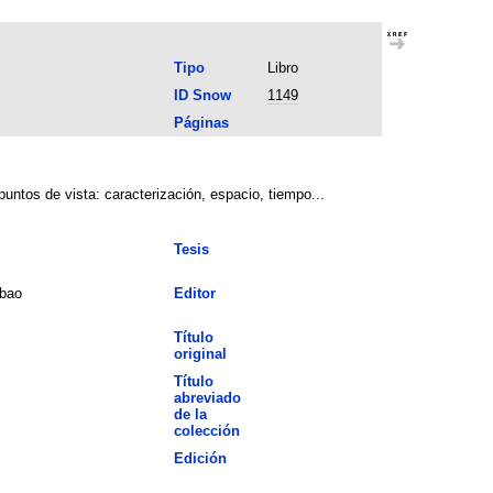
Tipo
Libro
ID Snow
1149
Páginas
puntos de vista: caracterización, espacio, tiempo...
Tesis
lbao
Editor
Título
original
Título
abreviado
de la
colección
Edición