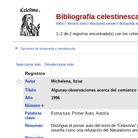
Bibliografía celestinesc
Inicio
|
Mostrar todo
|
Búsqueda simple
|
Búsqueda a
1–2 de 2 registros encontrado(s) con los crite
Opciones de búsqueda y visualización
Seleccionar todo
Deseleccionar todo
Registros
Autor
Michelena, Itziar
Título
Algunas observaciones acerca del comienzo 
Año
1996
Número
Palabras
Estructura
;
Primer Auto
;
Autoría
clave
Resumen
Distingue el primer auto del resto de “Celestina”
resenta como una refutación del Naturalismo amo
Dirección