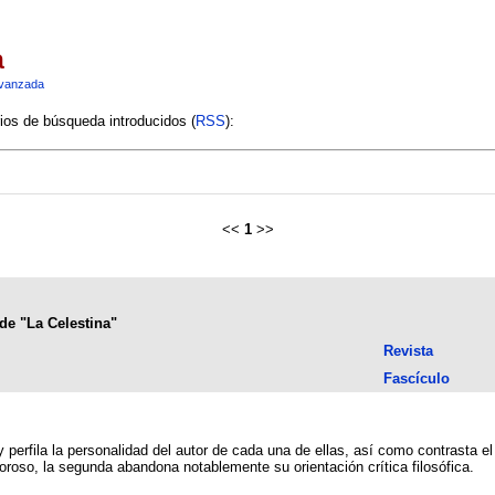
a
vanzada
rios de búsqueda introducidos (
RSS
):
<<
1
>>
de "La Celestina"
Revista
Fascículo
 y perfila la personalidad del autor de cada una de ellas, así como contrasta e
roso, la segunda abandona notablemente su orientación crítica filosófica.