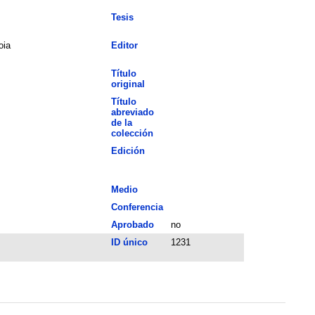
Tesis
oia
Editor
Título
original
Título
abreviado
de la
colección
Edición
Medio
Conferencia
Aprobado
no
ID único
1231