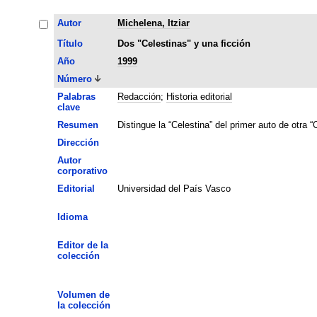
Autor
Michelena, Itziar
Título
Dos "Celestinas" y una ficción
Año
1999
Número
Palabras
Redacción
;
Historia editorial
clave
Resumen
Distingue la “Celestina” del primer auto de otra 
Dirección
Autor
corporativo
Editorial
Universidad del País Vasco
Idioma
Editor de la
colección
Volumen de
la colección