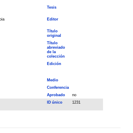
Tesis
oia
Editor
Título
original
Título
abreviado
de la
colección
Edición
Medio
Conferencia
Aprobado
no
ID único
1231