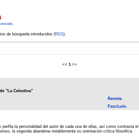
a
vanzada
rios de búsqueda introducidos (
RSS
):
<<
1
>>
de "La Celestina"
Revista
Fascículo
 y perfila la personalidad del autor de cada una de ellas, así como contrasta e
roso, la segunda abandona notablemente su orientación crítica filosófica.