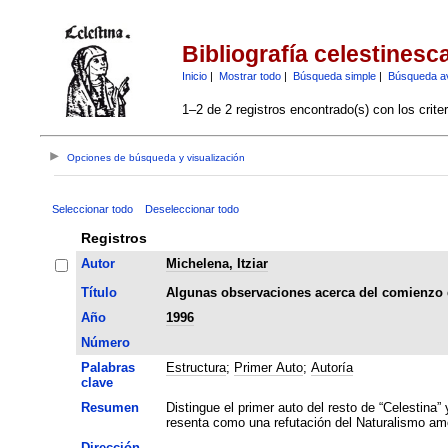
Bibliografía celestinesc
Inicio
|
Mostrar todo
|
Búsqueda simple
|
Búsqueda a
1–2 de 2 registros encontrado(s) con los crite
Opciones de búsqueda y visualización
Seleccionar todo
Deseleccionar todo
Registros
Autor
Michelena, Itziar
Título
Algunas observaciones acerca del comienzo 
Año
1996
Número
Palabras
Estructura
;
Primer Auto
;
Autoría
clave
Resumen
Distingue el primer auto del resto de “Celestina”
resenta como una refutación del Naturalismo amo
Dirección