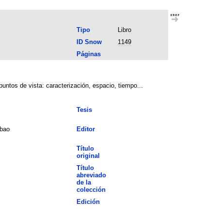
Tipo
Libro
ID Snow
1149
Páginas
puntos de vista: caracterización, espacio, tiempo...
Tesis
lbao
Editor
Título
original
Título
abreviado
de la
colección
Edición