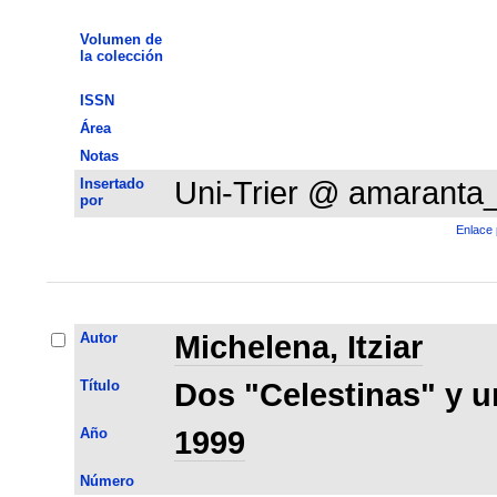
Volumen de
la colección
ISSN
Área
Notas
Insertado
Uni-Trier @ amaranta
por
Enlace 
Autor
Michelena, Itziar
Título
Dos "Celestinas" y u
Año
1999
Número