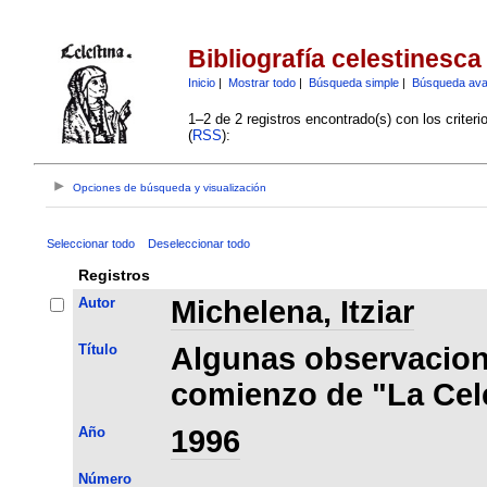
Bibliografía celestinesca
Inicio
|
Mostrar todo
|
Búsqueda simple
|
Búsqueda av
1–2 de 2 registros encontrado(s) con los criter
(
RSS
):
Opciones de búsqueda y visualización
Seleccionar todo
Deseleccionar todo
Registros
Autor
Michelena, Itziar
Título
Algunas observacion
comienzo de "La Cel
Año
1996
Número