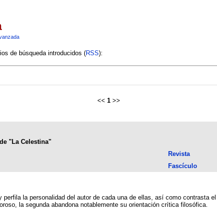
a
vanzada
rios de búsqueda introducidos (
RSS
):
<<
1
>>
de "La Celestina"
Revista
Fascículo
 y perfila la personalidad del autor de cada una de ellas, así como contrasta e
roso, la segunda abandona notablemente su orientación crítica filosófica.