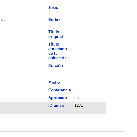
Tesis
oia
Editor
Título
original
Título
abreviado
de la
colección
Edición
Medio
Conferencia
Aprobado
no
ID único
1231