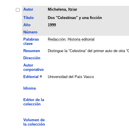
Autor
Michelena, Itziar
Título
Dos "Celestinas" y una ficción
Año
1999
Número
Palabras
Redacción
;
Historia editorial
clave
Resumen
Distingue la “Celestina” del primer auto de otra 
Dirección
Autor
corporativo
Editorial
Universidad del País Vasco
Idioma
Editor de la
colección
Volumen de
la colección