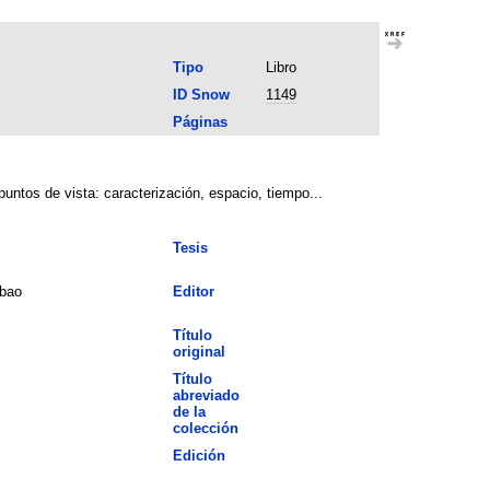
Tipo
Libro
ID Snow
1149
Páginas
puntos de vista: caracterización, espacio, tiempo...
Tesis
lbao
Editor
Título
original
Título
abreviado
de la
colección
Edición