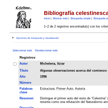
Bibliografía celestinesc
Inicio
|
Mostrar todo
|
Búsqueda simple
|
Búsqueda a
1–2 de 2 registros encontrado(s) con los crite
Opciones de búsqueda y visualización
Seleccionar todo
Deseleccionar todo
Registros
Autor
Michelena, Itziar
Título
Algunas observaciones acerca del comienzo 
Año
1996
Número
Palabras
Estructura
;
Primer Auto
;
Autoría
clave
Resumen
Distingue el primer auto del resto de “Celestina”
resenta como una refutación del Naturalismo amo
Dirección