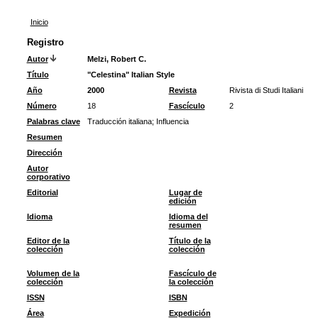
Inicio
Registro
Autor
Melzi, Robert C.
Título
"Celestina" Italian Style
Año
2000
Revista
Rivista di Studi Italiani
Número
18
Fascículo
2
Palabras clave
Traducción italiana
;
Influencia
Resumen
Dirección
Autor
corporativo
Editorial
Lugar de
edición
Idioma
Idioma del
resumen
Editor de la
Título de la
colección
colección
Volumen de la
Fascículo de
colección
la colección
ISSN
ISBN
Área
Expedición