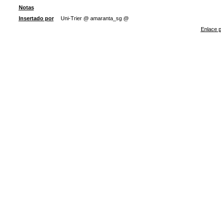
Notas
Insertado por
Uni-Trier @ amaranta_sg @
Enlace p