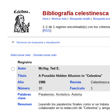
Bibliografía celestinesca
Inicio
|
Mostrar todo
|
Búsqueda simple
|
Búsqueda av
1–1 de 1 registro encontrado(s) con los criteri
(
RSS
):
Opciones de búsqueda y visualización
Seleccionar todo
Deseleccionar todo
Registro
Autor
McVay, Ted E.
Título
A Possible Hidden Allusion in "Celestina"
Año
1986
Revista
Celestinesca
Número
10
Fascículo
1
Palabras
Paratextos
;
Acróstico
;
Autoría
clave
Resumen
Leyendo los paratextos finales como si se tratara
colaborador en la redacción de “Celestina” y arroja