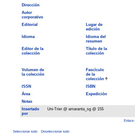
Dirección
Autor
corporativo
Editorial
Lugar de
edición
Idioma
Idioma del
resumen
Editor de la
Título de la
colección
colección
Volumen de
Fascículo
la colección
de la
colección
ISSN
ISBN
Área
Expedición
Notas
Insertado
Uni-Trier @ amaranta_sg @ 155
por
Enlace 
Seleccionar todo
Deseleccionar todo