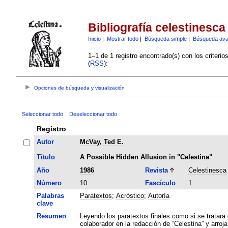
Bibliografía celestinesca
Inicio
|
Mostrar todo
|
Búsqueda simple
|
Búsqueda av
1–1 de 1 registro encontrado(s) con los criteri
(
RSS
):
Opciones de búsqueda y visualización
Seleccionar todo
Deseleccionar todo
Registro
Autor
McVay, Ted E.
Título
A Possible Hidden Allusion in "Celestina"
Año
1986
Revista
Celestinesca
Número
10
Fascículo
1
Palabras
Paratextos
;
Acróstico
;
Autoría
clave
Resumen
Leyendo los paratextos finales como si se tratara
colaborador en la redacción de “Celestina” y arroja