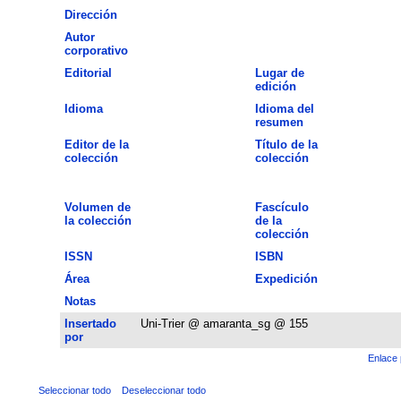
Dirección
Autor
corporativo
Editorial
Lugar de
edición
Idioma
Idioma del
resumen
Editor de la
Título de la
colección
colección
Volumen de
Fascículo
la colección
de la
colección
ISSN
ISBN
Área
Expedición
Notas
Insertado
Uni-Trier @ amaranta_sg @ 155
por
Enlace 
Seleccionar todo
Deseleccionar todo