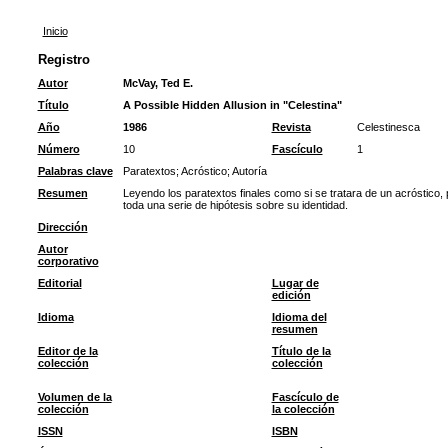
Inicio
Registro
Autor
McVay, Ted E.
Título
A Possible Hidden Allusion in "Celestina"
Año
1986
Revista
Celestinesca
Número
10
Fascículo
1
Palabras clave
Paratextos
;
Acróstico
;
Autoría
Resumen
Leyendo los paratextos finales como si se tratara de un acróstico,
toda una serie de hipótesis sobre su identidad.
Dirección
Autor
corporativo
Editorial
Lugar de
edición
Idioma
Idioma del
resumen
Editor de la
Título de la
colección
colección
Volumen de la
Fascículo de
colección
la colección
ISSN
ISBN