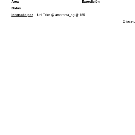
Área
Expedición
Notas
Insertado por
Uni-Trier @ amaranta_sg @ 155
Enlace p