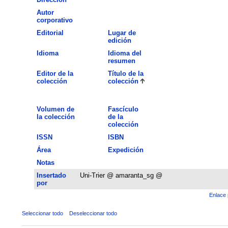
Autor
corporativo
Editorial
Lugar de
edición
Idioma
Idioma del
resumen
Editor de la
Título de la
colección
colección
Volumen de
Fascículo
la colección
de la
colección
ISSN
ISBN
Área
Expedición
Notas
Insertado
Uni-Trier @ amaranta_sg @
por
Enlace 
Seleccionar todo
Deseleccionar todo