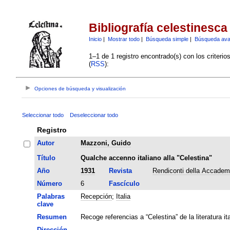
Bibliografía celestinesca
Inicio
|
Mostrar todo
|
Búsqueda simple
|
Búsqueda av
1–1 de 1 registro encontrado(s) con los criteri
(
RSS
):
Opciones de búsqueda y visualización
Seleccionar todo
Deseleccionar todo
Registro
Autor
Mazzoni, Guido
Título
Qualche accenno italiano alla "Celestina"
Año
1931
Revista
Rendiconti della Accademi
Número
6
Fascículo
Palabras
Recepción
;
Italia
clave
Resumen
Recoge referencias a “Celestina” de la literatura it
Dirección