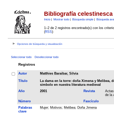
Bibliografía celestinesca
Inicio
|
Mostrar todo
|
Búsqueda simple
|
Búsqueda av
1–2 de 2 registros encontrado(s) con los criter
(
RSS
):
Opciones de búsqueda y visualización
Seleccionar todo
Deseleccionar todo
Registros
Autor
Matthies Baraibar, Silvia
Título
La dama en la torre: doña Ximena y Melibea, 
simbolo en nuestra literatura medieval
Año
2001
Revista
Actas 
de la
Número
Fascículo
Palabras
Mujer
;
Motivos
;
Melibea
;
Doña Jimena
clave