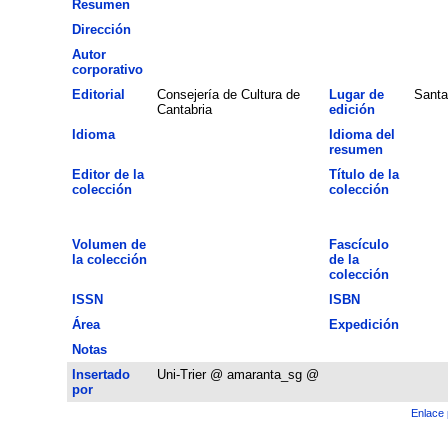
Resumen
Dirección
Autor
corporativo
Editorial
Consejería de Cultura de
Lugar de
Santa
Cantabria
edición
Idioma
Idioma del
resumen
Editor de la
Título de la
colección
colección
Volumen de
Fascículo
la colección
de la
colección
ISSN
ISBN
Área
Expedición
Notas
Insertado
Uni-Trier @ amaranta_sg @
por
Enlace 