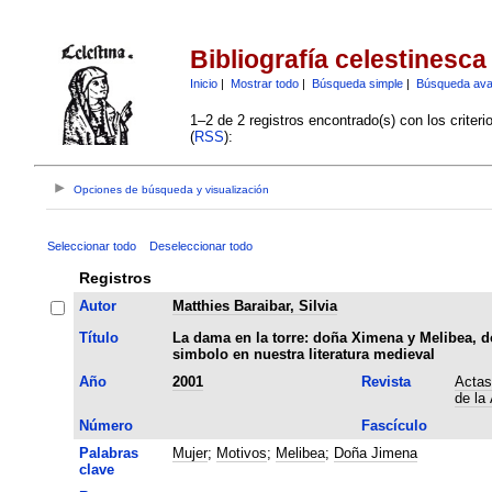
Bibliografía celestinesca
Inicio
|
Mostrar todo
|
Búsqueda simple
|
Búsqueda av
1–2 de 2 registros encontrado(s) con los criter
(
RSS
):
Opciones de búsqueda y visualización
Seleccionar todo
Deseleccionar todo
Registros
Autor
Matthies Baraibar, Silvia
Título
La dama en la torre: doña Ximena y Melibea, 
simbolo en nuestra literatura medieval
Año
2001
Revista
Actas
de la
Número
Fascículo
Palabras
Mujer
;
Motivos
;
Melibea
;
Doña Jimena
clave