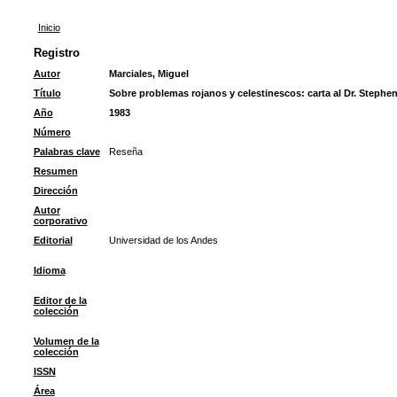
Inicio
Registro
Autor
Marciales, Miguel
Título
Sobre problemas rojanos y celestinescos: carta al Dr. Stephe
Año
1983
Número
Palabras clave
Reseña
Resumen
Dirección
Autor
corporativo
Editorial
Universidad de los Andes
Idioma
Editor de la
colección
Volumen de la
colección
ISSN
Área