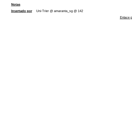
Notas
Insertado por
Uni-Trier @ amaranta_sg @ 142
Enlace p