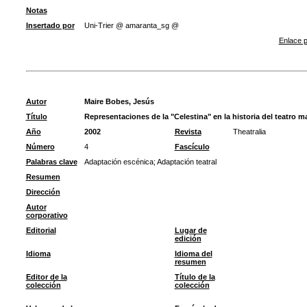
Notas
Insertado por
Uni-Trier @ amaranta_sg @
Enlace p
Autor
Maire Bobes, Jesús
Título
Representaciones de la "Celestina" en la historia del teatro ma
Año
2002
Revista
Theatralia
Número
4
Fascículo
Palabras clave
Adaptación escénica
;
Adaptación teatral
Resumen
Dirección
Autor
corporativo
Editorial
Lugar de
edición
Idioma
Idioma del
resumen
Editor de la
Título de la
colección
colección