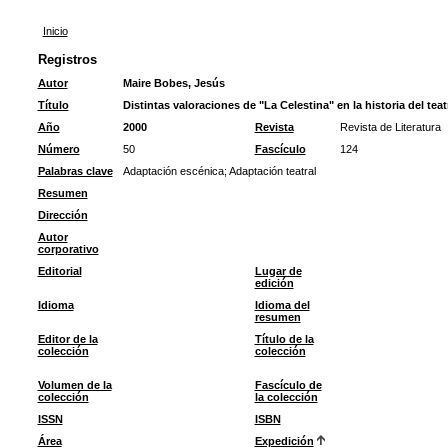
Inicio
Registros
Autor
Maire Bobes, Jesús
Título
Distintas valoraciones de "La Celestina" en la historia del tea
Año
2000
Revista
Revista de Literatura
Número
50
Fascículo
124
Palabras clave
Adaptación escénica
;
Adaptación teatral
Resumen
Dirección
Autor
corporativo
Editorial
Lugar de
edición
Idioma
Idioma del
resumen
Editor de la
Título de la
colección
colección
Volumen de la
Fascículo de
colección
la colección
ISSN
ISBN
Área
Expedición