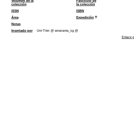
Volumen de la
Fascículo de
colección
la colección
ISSN
ISBN
Área
Expedición
Notas
Insertado por
Uni-Trier @ amaranta_sg @
Enlace p