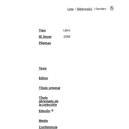
Lista
|
Bibliografía
|
Detalles
Tipo
Libro
ID Snow
1558
Páginas
Tesis
Editor
Título original
Título
abreviado de
la colección
Edición
Medio
Conferencia