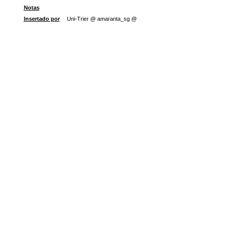
Notas
Insertado por
Uni-Trier @ amaranta_sg @