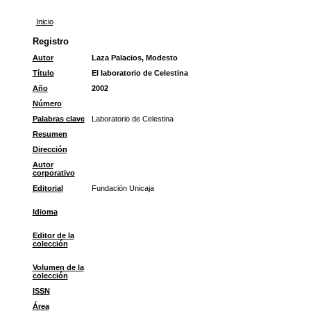
Inicio
Registro
Autor
Laza Palacios, Modesto
Título
El laboratorio de Celestina
Año
2002
Número
Palabras clave
Laboratorio de Celestina
Resumen
Dirección
Autor
corporativo
Editorial
Fundación Unicaja
Idioma
Editor de la
colección
Volumen de la
colección
ISSN
Área