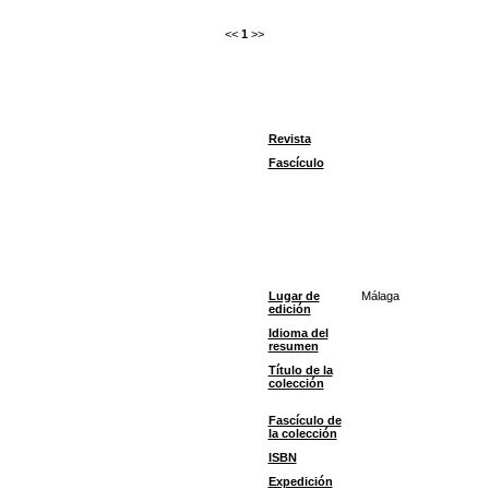
<<
1
>>
Revista
Fascículo
Lugar de
Málaga
edición
Idioma del
resumen
Título de la
colección
Fascículo de
la colección
ISBN
Expedición