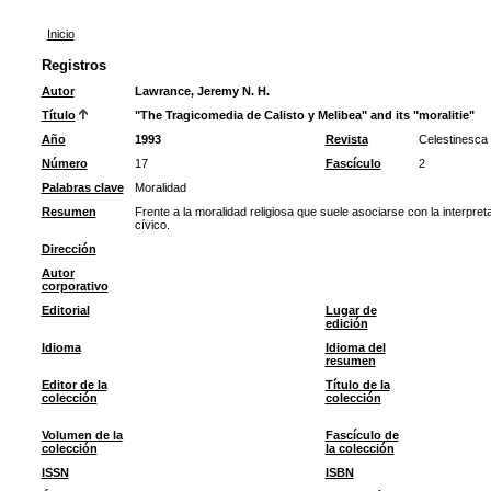
Inicio
Registros
Autor
Lawrance, Jeremy N. H.
Título
"The Tragicomedia de Calisto y Melibea" and its "moralitie"
Año
1993
Revista
Celestinesca
Número
17
Fascículo
2
Palabras clave
Moralidad
Resumen
Frente a la moralidad religiosa que suele asociarse con la interpre
cívico.
Dirección
Autor
corporativo
Editorial
Lugar de
edición
Idioma
Idioma del
resumen
Editor de la
Título de la
colección
colección
Volumen de la
Fascículo de
colección
la colección
ISSN
ISBN