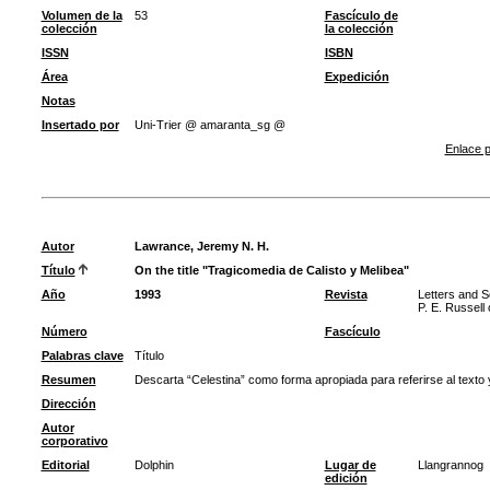
Volumen de la
53
Fascículo de
colección
la colección
ISSN
ISBN
Área
Expedición
Notas
Insertado por
Uni-Trier @ amaranta_sg @
Enlace p
Autor
Lawrance, Jeremy N. H.
Título
On the title "Tragicomedia de Calisto y Melibea"
Año
1993
Revista
Letters and S
P. E. Russell 
Número
Fascículo
Palabras clave
Título
Resumen
Descarta “Celestina” como forma apropiada para referirse al texto y 
Dirección
Autor
corporativo
Editorial
Dolphin
Lugar de
Llangrannog
edición