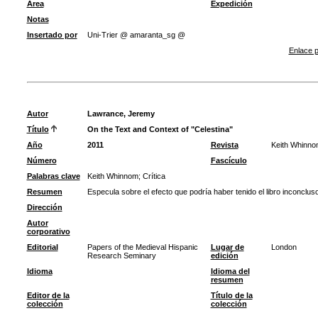
Área
Expedición
Notas
Insertado por
Uni-Trier @ amaranta_sg @
Enlace p
Autor
Lawrance, Jeremy
Título
On the Text and Context of "Celestina"
Año
2011
Revista
Keith Whinnom
Número
Fascículo
Palabras clave
Keith Whinnom
;
Crítica
Resumen
Especula sobre el efecto que podría haber tenido el libro inconclu
Dirección
Autor
corporativo
Editorial
Papers of the Medieval Hispanic
Lugar de
London
Research Seminary
edición
Idioma
Idioma del
resumen
Editor de la
Título de la
colección
colección