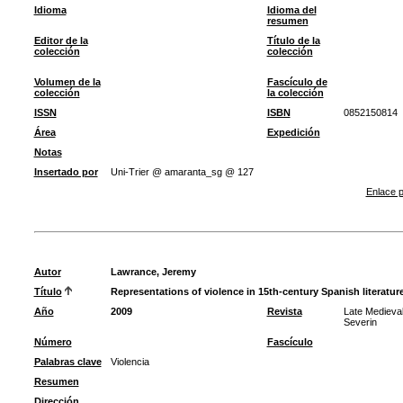
Idioma
Idioma del
resumen
Editor de la
Título de la
colección
colección
Volumen de la
Fascículo de
colección
la colección
ISSN
ISBN
0852150814
Área
Expedición
Notas
Insertado por
Uni-Trier @ amaranta_sg @ 127
Enlace p
Autor
Lawrance, Jeremy
Título
Representations of violence in 15th-century Spanish literatur
Año
2009
Revista
Late Medieva
Severin
Número
Fascículo
Palabras clave
Violencia
Resumen
Dirección