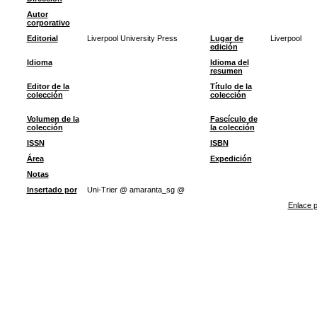
Autor
corporativo
Editorial
Liverpool University Press
Lugar de
Liverpool
edición
Idioma
Idioma del
resumen
Editor de la
Título de la
colección
colección
Volumen de la
Fascículo de
colección
la colección
ISSN
ISBN
Área
Expedición
Notas
Insertado por
Uni-Trier @ amaranta_sg @
Enlace p