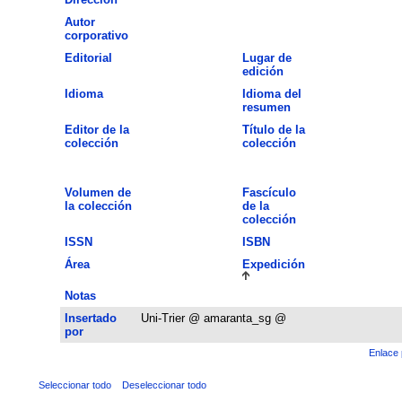
Autor
corporativo
Editorial
Lugar de
edición
Idioma
Idioma del
resumen
Editor de la
Título de la
colección
colección
Volumen de
Fascículo
la colección
de la
colección
ISSN
ISBN
Área
Expedición
Notas
Insertado
Uni-Trier @ amaranta_sg @
por
Enlace 
Seleccionar todo
Deseleccionar todo