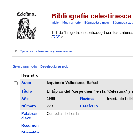
Bibliografía celestinesca
Inicio
|
Mostrar todo
|
Búsqueda simple
|
Búsqueda av
1–1 de 1 registro encontrado(s) con los criteri
(
RSS
):
Opciones de búsqueda y visualización
Seleccionar todo
Deseleccionar todo
Registro
Autor
Izquierdo Valladares, Rafael
Título
El tópico del "carpe diem" en la "Celestina" y
Año
1999
Revista
Revista de Folk
Número
223
Fascículo
Palabras
Comedia Thebaida
clave
Resumen
Dirección