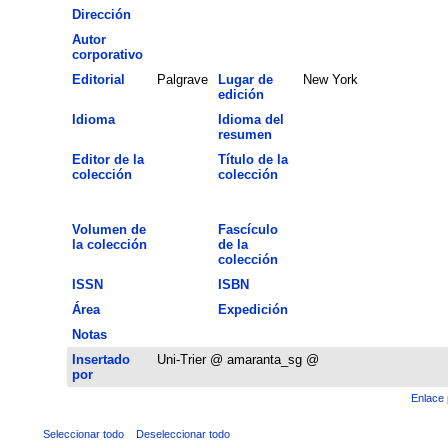
Dirección
Autor
corporativo
Editorial
Palgrave
Lugar de
New York
edición
Idioma
Idioma del
resumen
Editor de la
Título de la
colección
colección
Volumen de
Fascículo
la colección
de la
colección
ISSN
ISBN
Área
Expedición
Notas
Insertado
Uni-Trier @ amaranta_sg @
por
Enlace 
Seleccionar todo
Deseleccionar todo