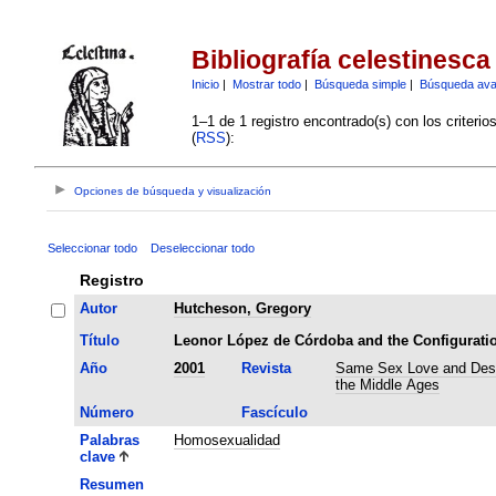
Bibliografía celestinesca
Inicio
|
Mostrar todo
|
Búsqueda simple
|
Búsqueda av
1–1 de 1 registro encontrado(s) con los criteri
(
RSS
):
Opciones de búsqueda y visualización
Seleccionar todo
Deseleccionar todo
Registro
Autor
Hutcheson, Gregory
Título
Leonor López de Córdoba and the Configuratio
Año
2001
Revista
Same Sex Love and Des
the Middle Ages
Número
Fascículo
Palabras
Homosexualidad
clave
Resumen