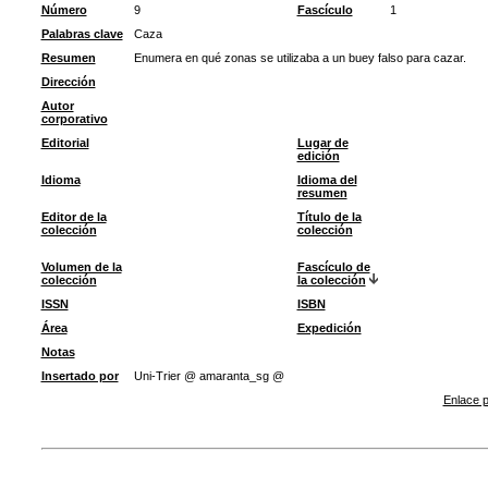
Número
9
Fascículo
1
Palabras clave
Caza
Resumen
Enumera en qué zonas se utilizaba a un buey falso para cazar.
Dirección
Autor
corporativo
Editorial
Lugar de
edición
Idioma
Idioma del
resumen
Editor de la
Título de la
colección
colección
Volumen de la
Fascículo de
colección
la colección
ISSN
ISBN
Área
Expedición
Notas
Insertado por
Uni-Trier @ amaranta_sg @
Enlace p