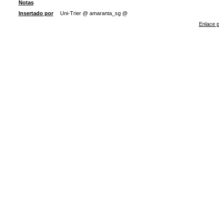
Notas
Insertado por
Uni-Trier @ amaranta_sg @
Enlace p