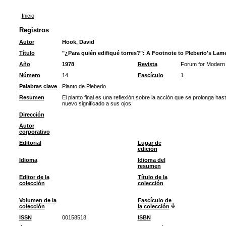
Inicio
Registros
Autor
Hook, David
Título
"¿Para quién edifiqué torres?": A Footnote to Pleberio's Lam
Año
1978
Revista
Forum for Modern
Número
14
Fascículo
1
Palabras clave
Planto de Pleberio
Resumen
El planto final es una reflexión sobre la acción que se prolonga has
nuevo significado a sus ojos.
Dirección
Autor
corporativo
Editorial
Lugar de
edición
Idioma
Idioma del
resumen
Editor de la
Título de la
colección
colección
Volumen de la
Fascículo de
colección
la colección
ISSN
00158518
ISBN