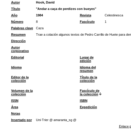
Autor
Hook, David
Título
"Andar a caça de perdizes con bueyes"
Año
1984
Revista
Celestinesca
Número
8
Fascículo
1
Palabras clave
Caza
Resumen
Trae a colación algunos textos de Pedro Carrillo de Huete para dem
Dirección
Autor
corporativo
Editorial
Lugar de
edición
Idioma
Idioma del
resumen
Editor de la
Título de la
colección
colección
Volumen de la
Fascículo de
colección
la colección
ISSN
ISBN
Área
Expedición
Notas
Insertado por
Uni-Trier @ amaranta_sg @
Enlace p