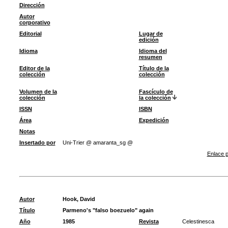
Dirección
Autor
corporativo
Editorial
Lugar de
edición
Idioma
Idioma del
resumen
Editor de la
Título de la
colección
colección
Volumen de la
Fascículo de
colección
la colección
ISSN
ISBN
Área
Expedición
Notas
Insertado por
Uni-Trier @ amaranta_sg @
Enlace p
Autor
Hook, David
Título
Parmeno's "falso boezuelo" again
Año
1985
Revista
Celestinesca