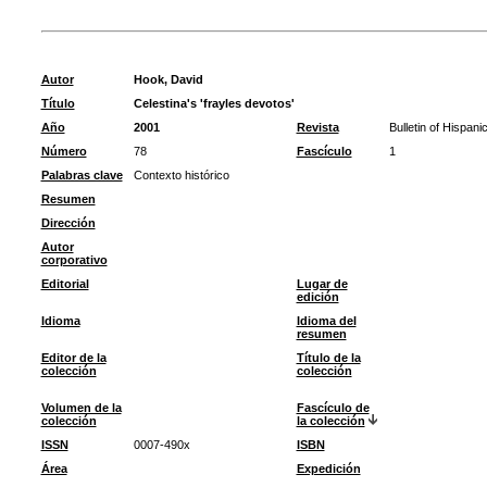
Autor
Hook, David
Título
Celestina's 'frayles devotos'
Año
2001
Revista
Bulletin of Hispani
Número
78
Fascículo
1
Palabras clave
Contexto histórico
Resumen
Dirección
Autor
corporativo
Editorial
Lugar de
edición
Idioma
Idioma del
resumen
Editor de la
Título de la
colección
colección
Volumen de la
Fascículo de
colección
la colección
ISSN
0007-490x
ISBN
Área
Expedición