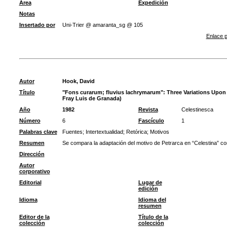
Área
Expedición
Notas
Insertado por
Uni-Trier @ amaranta_sg @ 105
Enlace p
Autor
Hook, David
Título
"Fons curarum; fluvius lachrymarum": Three Variations Upon
Fray Luis de Granada)
Año
1982
Revista
Celestinesca
Número
6
Fascículo
1
Palabras clave
Fuentes
;
Intertextualidad
;
Retórica
;
Motivos
Resumen
Se compara la adaptación del motivo de Petrarca en “Celestina” con
Dirección
Autor
corporativo
Editorial
Lugar de
edición
Idioma
Idioma del
resumen
Editor de la
Título de la
colección
colección