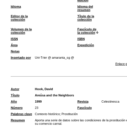
edición
Idioma
Idioma del
resumen
Editor de la
Título de la
colección
colección
Volumen de la
Fascículo de
colección
la colección
ISSN
ISBN
Área
Expedición
Notas
Insertado por
Uni-Trier @ amaranta_sg @
Enlace p
Autor
Hook, David
Título
Areúsa and the Neighbors
Año
1999
Revista
Celestinesca
Número
23
Fascículo
Palabras clave
Contexto histórico
;
Prostitución
Resumen
Aporta una serie de datos sobre las condiciones de la prostitución 
su comercio carnal.