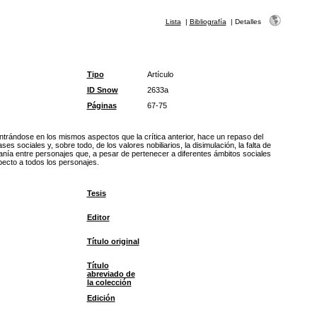
Lista
|
Bibliografía
|
Detalles
Tipo
Artículo
ID Snow
2633a
Páginas
67-75
entrándose en los mismos aspectos que la crítica anterior, hace un repaso del
ses sociales y, sobre todo, de los valores nobiliarios, la disimulación, la falta de
canía entre personajes que, a pesar de pertenecer a diferentes ámbitos sociales
ecto a todos los personajes.
Tesis
Editor
Título original
Título
abreviado de
la colección
Edición