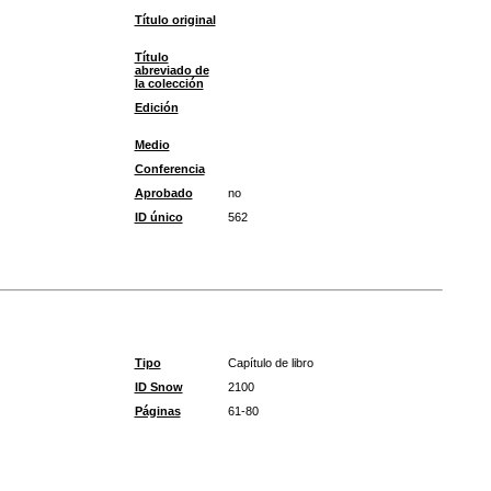
Título original
Título
abreviado de
la colección
Edición
Medio
Conferencia
Aprobado
no
ID único
562
Tipo
Capítulo de libro
ID Snow
2100
Páginas
61-80