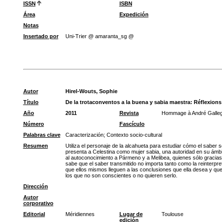
ISSN
ISBN
Área
Expedición
Notas
Insertado por
Uni-Trier @ amaranta_sg @
Autor
Hirel-Wouts, Sophie
Título
De la trotaconventos a la buena y sabia maestra: Réflexions
Año
2011
Revista
Hommage à André Gallego: 
Número
Fascículo
Palabras clave
Caracterización
;
Contexto socio-cultural
Resumen
Utiliza el personaje de la alcahueta para estudiar cómo el saber
presenta a Celestina como mujer sabia, una autoridad en su ámbit
al autoconocimiento a Pármeno y a Melibea, quienes sólo gracias
sabe que el saber transmitido no importa tanto como la reinterpret
que ellos mismos lleguen a las conclusiones que ella desea y qu
los que no son conscientes o no quieren serlo.
Dirección
Autor
corporativo
Editorial
Méridiennes
Lugar de
Toulouse
edición