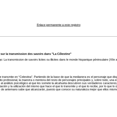
Enlace permanente a este registro
 sur la transmission des savoirs dans "La Célestine"
La transmission de savoirs licites ou illicites dans le monde hispanique péninsulaire (XIIe a
 se transmite en “Celestina”. Partiendo de la base de que la medianera es el personaje que d
o profesional, la maestra o mentora del resto de personajes principales y, sobre todo, una 
 al análisis psicológico al que les somete la alcahueta descubren sus verdaderos caracteres
ación y la utilización del mismo que hace el que lo transmite y el que lo recibe, por lo que l
e de antemano sabe que alcanzarán, puesto que conoce su naturaleza mejor que ellos mismos.