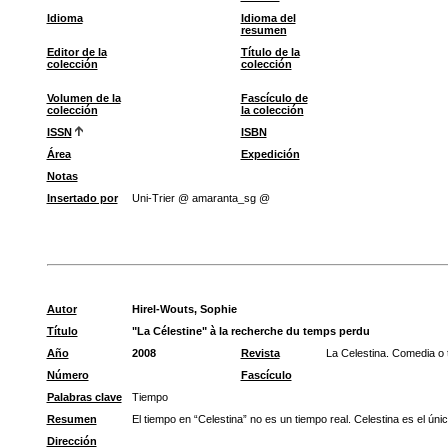
Idioma
Idioma del
resumen
Editor de la
Título de la
colección
colección
Volumen de la
Fascículo de
colección
la colección
ISSN
ISBN
Área
Expedición
Notas
Insertado por
Uni-Trier @ amaranta_sg @
Autor
Hirel-Wouts, Sophie
Título
"La Célestine" à la recherche du temps perdu
Año
2008
Revista
La Celestina. Comedia o 
Número
Fascículo
Palabras clave
Tiempo
Resumen
El tiempo en “Celestina” no es un tiempo real. Celestina es el ún
Dirección