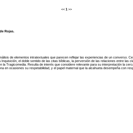
<<
1
>>
de Rojas.
análisis de elementos intratextuales que parecen reflejar las experiencias de un converso. C
Inquisición, el doble sentido de las citas bíblicas, la perversión de las relaciones entre las cla
en la Tragicomedia. Resulta de interés que considere relevante para su interpretación la cer
na en ocasiones su respetabilidad, y el papel maternal que la alcahueta desempeña con resp