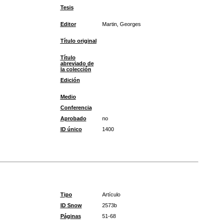
Tesis
Editor
Martin, Georges
Título original
Título
abreviado de
la colección
Edición
Medio
Conferencia
Aprobado
no
ID único
1400
Tipo
Artículo
ID Snow
2573b
Páginas
51-68