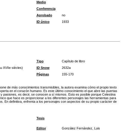
Medio
Conferencia
Aprobado
no
ID único
1933
Tipo
Capítulo de libro
u XVIIe siècles)
ID Snow
2632a
Páginas
155-170
ispone de más conocimientos transmisibles, la autora examina cómo el propio texto
experta en el corazón humano. Es este último conocimiento el que abre las puertas
 y pasiones, es decir, se conocen a sí mismos. Esto es posible porque Celestina
o único que hace es proporcionar a los diferentes personajes las herramientas para
 En definitiva, enfrenta a los personajes con aspectos de su propio carácter de
Tesis
Editor
González Fernández, Luis