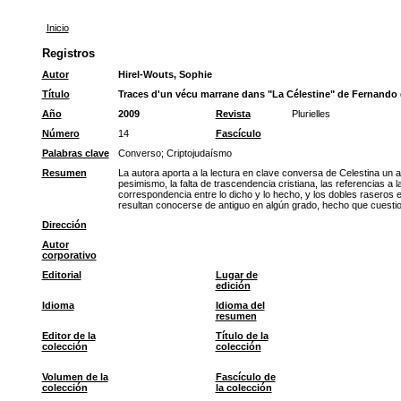
Inicio
Registros
Autor
Hirel-Wouts, Sophie
Título
Traces d'un vécu marrane dans "La Célestine" de Fernando 
Año
2009
Revista
Plurielles
Número
14
Fascículo
Palabras clave
Converso
;
Criptojudaísmo
Resumen
La autora aporta a la lectura en clave conversa de Celestina un 
pesimismo, la falta de trascendencia cristiana, las referencias a la 
correspondencia entre lo dicho y lo hecho, y los dobles raseros 
resultan conocerse de antiguo en algún grado, hecho que cuestio
Dirección
Autor
corporativo
Editorial
Lugar de
edición
Idioma
Idioma del
resumen
Editor de la
Título de la
colección
colección
Volumen de la
Fascículo de
colección
la colección