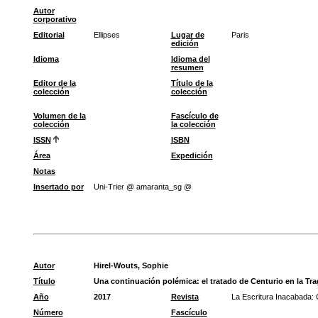
Autor
corporativo
Editorial
Ellipses
Lugar de
Paris
edición
Idioma
Idioma del
resumen
Editor de la
Título de la
colección
colección
Volumen de la
Fascículo de
colección
la colección
ISSN
ISBN
Área
Expedición
Notas
Insertado por
Uni-Trier @ amaranta_sg @
Autor
Hirel-Wouts, Sophie
Título
Una continuación polémica: el tratado de Centurio en la Tra
Año
2017
Revista
La Escritura Inacabada: 
Número
Fascículo