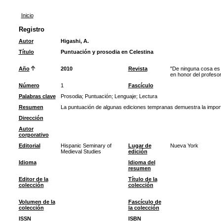
Inicio
Registro
Autor
Higashi, A.
Título
Puntuación y prosodia en Celestina
Año
2010
Revista
"De ninguna cosa es 
en honor del profes
Número
1
Fascículo
Palabras clave
Prosodia
;
Puntuación
;
Lenguaje
;
Lectura
Resumen
La puntuación de algunas ediciones tempranas demuestra la importan
Dirección
Autor
corporativo
Editorial
Hispanic Seminary of
Lugar de
Nueva York
Medieval Studies
edición
Idioma
Idioma del
resumen
Editor de la
Título de la
colección
colección
Volumen de la
Fascículo de
colección
la colección
ISSN
ISBN