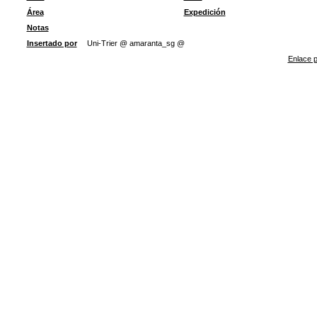
Área
Expedición
Notas
Insertado por
Uni-Trier @ amaranta_sg @
Enlace p