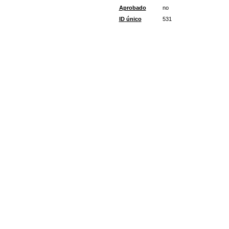
Aprobado
no
ID único
531