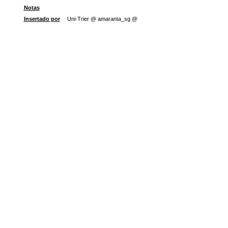
Notas
Insertado por
Uni-Trier @ amaranta_sg @