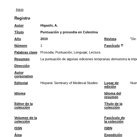
Inicio
Registro
Autor
Higashi, A.
Título
Puntuación y prosodia en Celestina
Año
2010
Revista
"De 
Número
1
Fascículo
Palabras clave
Prosodia
;
Puntuación
;
Lenguaje
;
Lectura
Resumen
La puntuación de algunas ediciones tempranas demuestra la import
Dirección
Autor
corporativo
Editorial
Hispanic Seminary of Medieval Studies
Lugar de
Nue
edición
Idioma
Idioma del
resumen
Editor de la
Título de la
colección
colección
Volumen de la
Fascículo de
colección
la colección
ISSN
ISBN
Área
Expedición