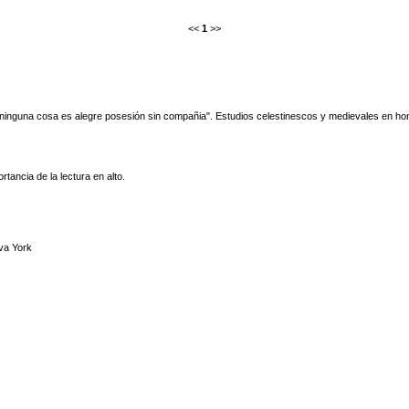
<<
1
>>
ninguna cosa es alegre posesión sin compañia". Estudios celestinescos y medievales en h
ancia de la lectura en alto.
va York