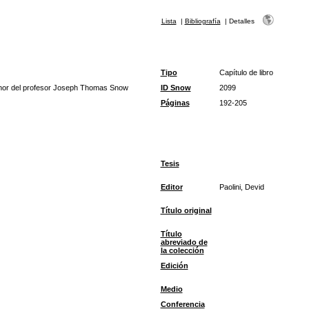
Lista
|
Bibliografía
|
Detalles
Tipo
Capítulo de libro
onor del profesor Joseph Thomas Snow
ID Snow
2099
Páginas
192-205
Tesis
Editor
Paolini, Devid
Título original
Título
abreviado de
la colección
Edición
Medio
Conferencia