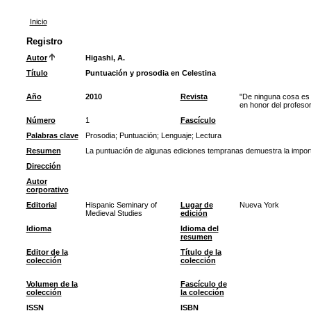
Inicio
Registro
Autor
Higashi, A.
Título
Puntuación y prosodia en Celestina
Año
2010
Revista
"De ninguna cosa es 
en honor del profes
Número
1
Fascículo
Palabras clave
Prosodia
;
Puntuación
;
Lenguaje
;
Lectura
Resumen
La puntuación de algunas ediciones tempranas demuestra la importan
Dirección
Autor
corporativo
Editorial
Hispanic Seminary of
Lugar de
Nueva York
Medieval Studies
edición
Idioma
Idioma del
resumen
Editor de la
Título de la
colección
colección
Volumen de la
Fascículo de
colección
la colección
ISSN
ISBN