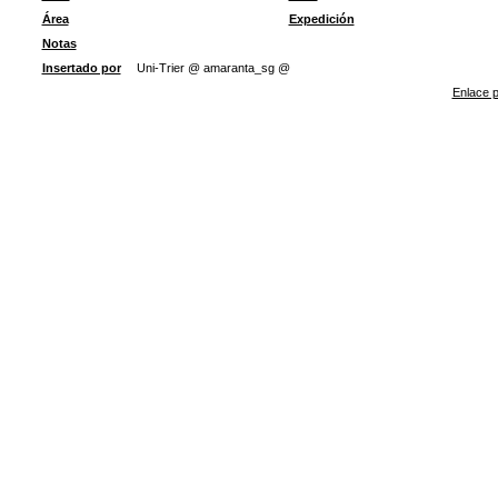
Área
Expedición
Notas
Insertado por
Uni-Trier @ amaranta_sg @
Enlace p