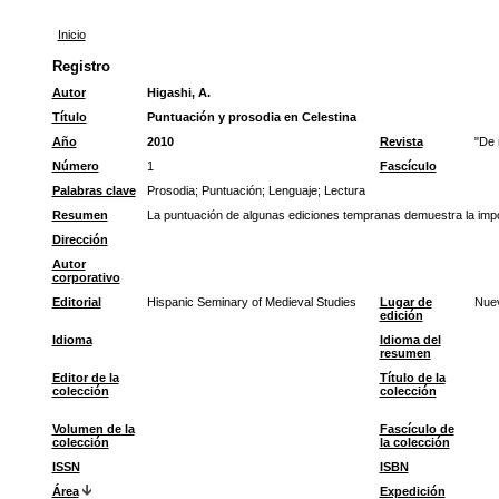
Inicio
Registro
Autor
Higashi, A.
Título
Puntuación y prosodia en Celestina
Año
2010
Revista
"De 
Número
1
Fascículo
Palabras clave
Prosodia
;
Puntuación
;
Lenguaje
;
Lectura
Resumen
La puntuación de algunas ediciones tempranas demuestra la import
Dirección
Autor
corporativo
Editorial
Hispanic Seminary of Medieval Studies
Lugar de
Nue
edición
Idioma
Idioma del
resumen
Editor de la
Título de la
colección
colección
Volumen de la
Fascículo de
colección
la colección
ISSN
ISBN
Área
Expedición