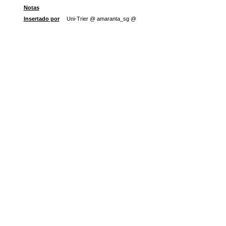
Notas
Insertado por
Uni-Trier @ amaranta_sg @