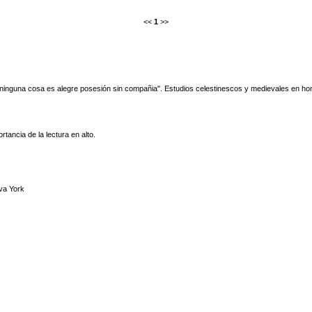
<<
1
>>
ninguna cosa es alegre posesión sin compañia". Estudios celestinescos y medievales en h
ancia de la lectura en alto.
va York