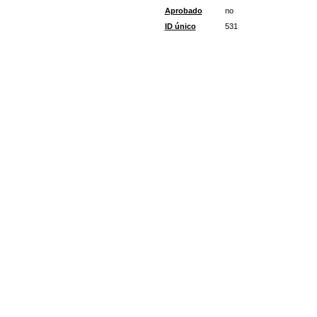
Aprobado
no
ID único
531