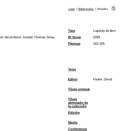
Lista
|
Bibliografía
|
Detalles
Tipo
Capítulo de libro
onor del profesor Joseph Thomas Snow
ID Snow
2099
Páginas
192-205
Tesis
Editor
Paolini, Devid
Título original
Título
abreviado de
la colección
Edición
Medio
Conferencia